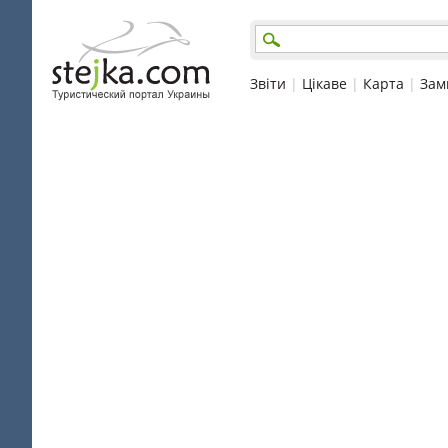
Звіти
|
Цікаве
|
Карта
|
Зам