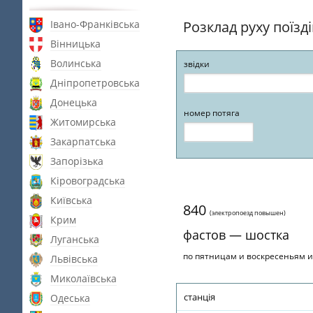
Івано-Франківська
Розклад руху поїзд
Вінницька
Волинська
звідки
Дніпропетровська
Донецька
номер потяга
Житомирська
Закарпатська
Запорізька
Кіровоградська
Київська
840
(электропоезд повышен)
Крим
фастов — шостка
Луганська
по пятницам и воскресеньям из
Львівська
Миколаївська
станція
Одеська