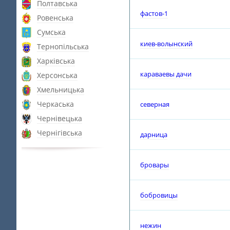
Полтавська
фастов-1
Ровенська
Сумська
киев-волынский
Тернопільська
Харківська
караваевы дачи
Херсонська
Хмельницька
Черкаська
северная
Чернівецька
Чернігівська
дарница
бровары
бобровицы
нежин