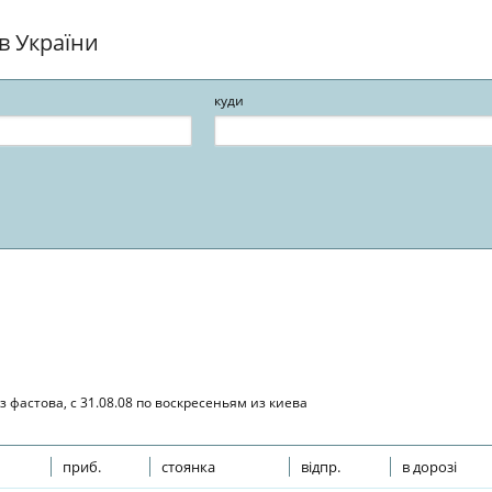
ів України
куди
 фастова, с 31.08.08 по воскресеньям из киева
приб.
стоянка
відпр.
в дорозі