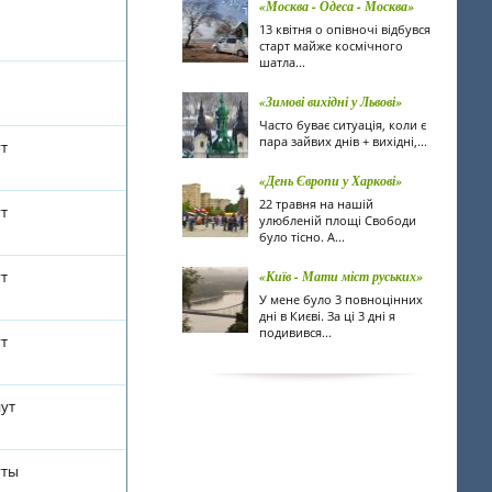
«Москва - Одеса - Москва»
13 квітня о опівночі відбувся
старт майже космічного
шатла...
«Зимові вихідні у Львові»
Часто буває ситуація, коли є
пара зайвих днів + вихідні,...
ут
«День Європи у Харкові»
22 травня на нашій
ут
улюбленій площі Свободи
було тісно. А...
ут
«Київ - Мати міст руських»
У мене було 3 повноцінних
дні в Києві. За ці 3 дні я
подивився...
ут
нут
уты