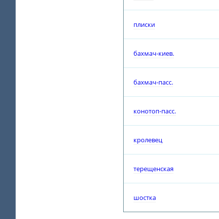
плиски
бахмач-киев.
бахмач-пасс.
конотоп-пасс.
кролевец
терещенская
шостка