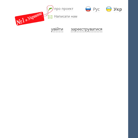
про проект
Рус
Укр
Написати нам
увійти
зареєструватися