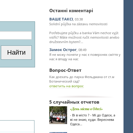
Останні коментарі
ВАШЕ ТАКСІ
, 03:38
Solidní půjčka na zástavu nemovitosti
Potřebujete půjčku a banka Vám nechce vyjít
vstříc? Máte možnost ručit nemovitosti anebo
družstevním bytem?...
Замок Острог
, 08:49
Я не можу поняти у нас є поверхнях сміття у
нас я впаду на нас
Вопрос-Ответ
Как доехать до парка Фельдмана от ст.м
Ботанический сад?
ответить на вопрос
5 случайных отчетов
«День міста в Одесі»
- Ві в місто ? - Мі до Одеси, а
ві не знаю, куди. Вереснева
Одеса...