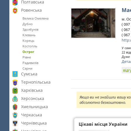
Полтавська
Ма
Ровенська
Велика Омеляна
м. Ос
Дубно
( 097
( 067
Здолбунів
( 067
Клевань
http:
Корець
Костопль
У сам
Острог
22 ві
Дуже 
Рівне
Дета
Радивилів
Сарни
відг
Сумська
Тернопільська
Харківська
Якщо ви не знайшли вашу ко
Херсонська
абсолютно безкоштовно.
Хмельницька
Черкаська
Чернівецька
Цікаві місця України