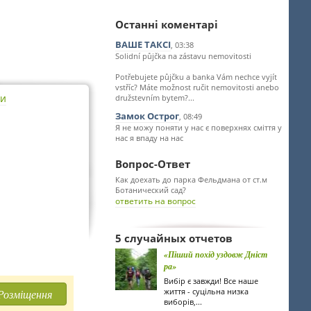
Останні коментарі
ВАШЕ ТАКСІ
, 03:38
Solidní půjčka na zástavu nemovitosti
Potřebujete půjčku a banka Vám nechce vyjít
vstříc? Máte možnost ručit nemovitosti anebo
ти
družstevním bytem?...
Замок Острог
, 08:49
Я не можу поняти у нас є поверхнях сміття у
нас я впаду на нас
Вопрос-Ответ
Как доехать до парка Фельдмана от ст.м
Ботанический сад?
ответить на вопрос
5 случайных отчетов
«Піший похід уздовж Дніст
ра»
Вибір є завжди! Все наше
життя - суцільна низка
Розміщення
виборів,...