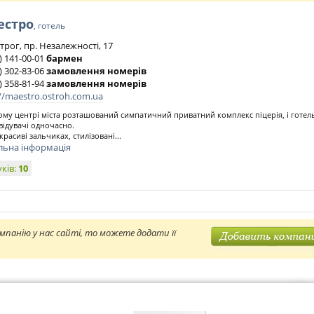
естро
, готель
трог, пр. Незалежності, 17
 ) 141-00-01
бармен
 ) 302-83-06
замовлення номерів
 ) 358-81-94
замовлення номерів
//maestro.ostroh.com.ua
ому центрі міста розташований симпатичний приватний комплекс піцерія, і готел
двідувачі одночасно.
красиві зальчиках, стилізовані...
льна інформація
уків:
10
мпанію у нас сайті, то можете додати її