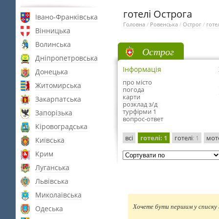
готелі Острога
Івано-Франківська
Головна
/
Ровенська
/
Острог
/
готе
Вінницька
Волинська
Острог
Дніпропетровська
Інформація
Донецька
про місто
Житомирська
погода
карти
Закарпатська
розклад з/д
турфірми 1
Запорізька
вопрос-ответ
Кіровоградська
всі
готелі
: 1
готелі
: 1
мот
Київська
Крим
Луганська
Львівська
Миколаївська
Хочете бути першим у списку г
Одеська