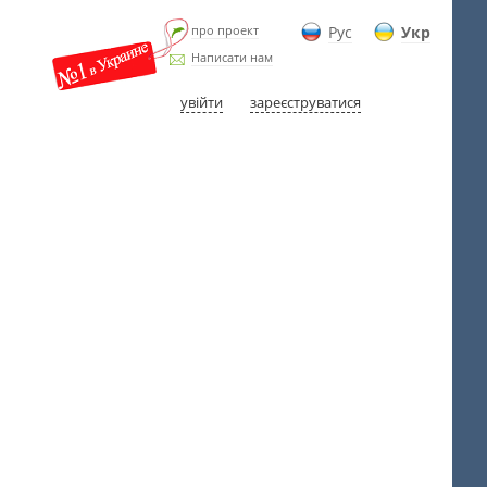
про проект
Рус
Укр
Написати нам
увійти
зареєструватися