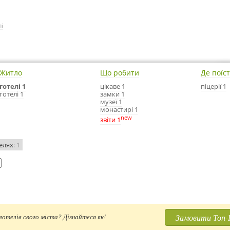
лі
Житло
Що робити
Де поїс
готелі 1
цікаве 1
піцерії 1
готелі 1
замки 1
музеї 1
монастирі 1
new
звіти 1
елях
: 1
Замовити Топ-
отелів свого міста? Дізнайтеся як!