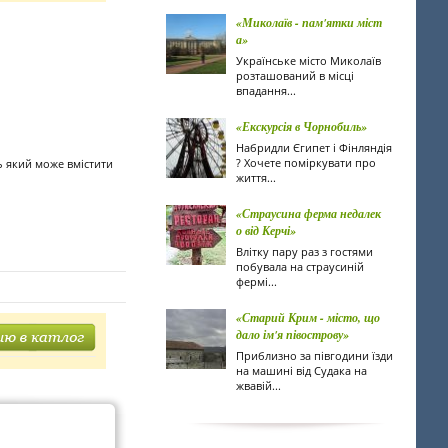
«Миколаїв - пам'ятки міст
а»
Українське місто Миколаїв
розташований в місці
впадання...
«Екскурсія в Чорнобиль»
Набридли Єгипет і Фінляндія
? Хочете поміркувати про
ь який може вмістити
життя...
«Страусина ферма недалек
о від Керчі»
Влітку пару раз з гостями
побувала на страусиній
фермі...
«Старий Крим - місто, що
дало ім'я півострову»
Приблизно за півгодини їзди
на машині від Судака на
жвавій...