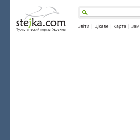
Звіти
|
Цікаве
|
Карта
|
Зам