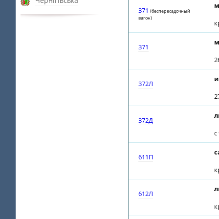
Чернігівська
м
371
(беспересадочный
вагон)
к
м
371
2
и
372Л
2
л
372Д
с
с
611П
к
л
612Л
к