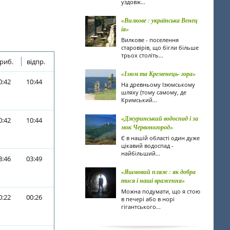
уздовж...
«Вилкове : українська Венец
ія»
Вилкове - поселення
старовірів, що бігли більше
трьох століть...
риб.
відпр.
«Ізюм та Кременець- гора»
0:42
10:44
На древньому Ізюмському
шляху (тому самому, де
Кримський...
«Джуринський водоспад і за
0:42
10:44
мок Червоногород»
Є в нашій області один дуже
цікавий водоспад -
найбільший...
3:46
03:49
«Яшмовий пляж : як добра
тися і наші враження»
Можна подумати, що я стою
0:22
00:26
в печері або в норі
гігантського...