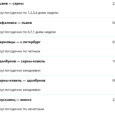
ьвов — сарны
2
руглогодично по 1,2,3,4 дням недели
афаловка — львов
0
руглогодично по 6,7,1 дням недели
ерновцы — с.петербург
0
руглогодично по четным
долбунов — сарны-ковель
1
руглогодично ежедневно
арны-ковель — здолбунов
0
руглогодично ежедневно
рускавец — минск
2
руглогодично по нечетным