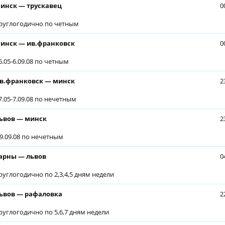
инск — трускавец
0
руглогодично по четным
инск — ив.франковск
0
6.05-6.09.08 по четным
в.франковск — минск
2
7.05-7.09.08 по нечетным
ьвов — минск
2
 9.09.08 по нечетным
арны — львов
0
руглогодично по 2,3,4,5 дням недели
ьвов — рафаловка
2
руглогодично по 5,6,7 дням недели