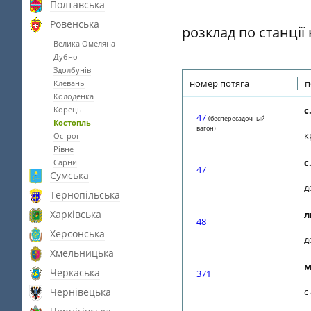
Полтавська
Ровенська
розклад по станції
Велика Омеляна
Дубно
Здолбунів
номер потяга
п
Клевань
Колоденка
Корець
с
47
(беспересадочный
Костопль
вагон)
к
Острог
Рівне
с
Сарни
47
Сумська
д
Тернопільська
Харківська
л
48
Херсонська
д
Хмельницька
м
Черкаська
371
Чернівецька
с