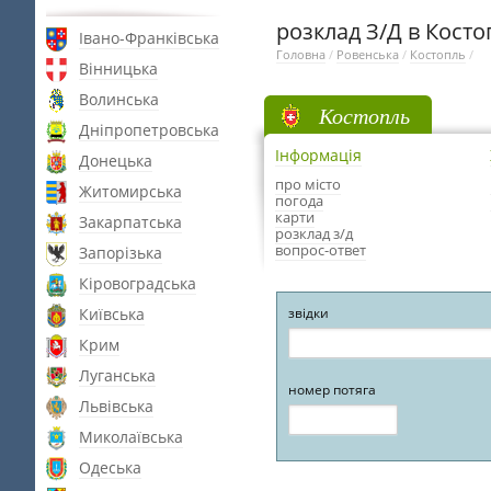
розклад З/Д в Косто
Івано-Франківська
Головна
/
Ровенська
/
Костопль
/
Вінницька
Волинська
Костопль
Дніпропетровська
Інформація
Донецька
про місто
Житомирська
погода
карти
Закарпатська
розклад з/д
вопрос-ответ
Запорізька
Кіровоградська
Київська
звідки
Крим
Луганська
номер потяга
Львівська
Миколаївська
Одеська