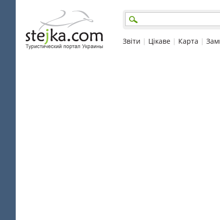
Звіти
|
Цікаве
|
Карта
|
Зам