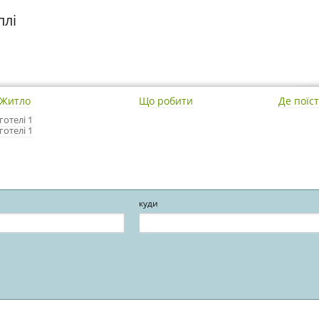
плі
Житло
Що робити
Де поїс
готелі 1
готелі 1
куди