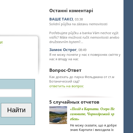
Останні коментарі
ВАШЕ ТАКСІ
, 03:38
Solidní půjčka na zástavu nemovitosti
Potřebujete půjčku a banka Vám nechce vyjít
vstříc? Máte možnost ručit nemovitosti anebo
ти
družstevním bytem?...
Замок Острог
, 08:49
Я не можу поняти у нас є поверхнях сміття у
нас я впаду на нас
Вопрос-Ответ
Как доехать до парка Фельдмана от ст.м
Ботанический сад?
ответить на вопрос
5 случайных отчетов
«Похід в Карпати. Озеро Не
самовите, Чорногірський хр
ебет»
Не можу сказати, що я добре
знаю Карпати і виходила їх