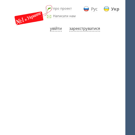
про проект
Рус
Укр
Написати нам
увійти
зареєструватися