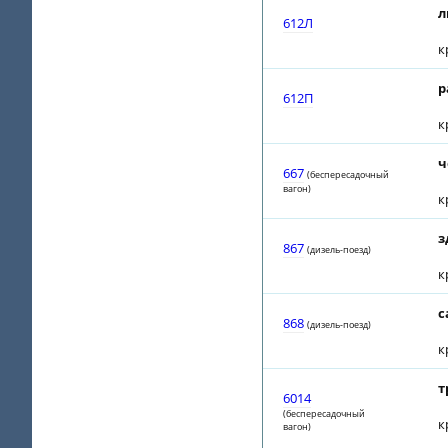
л
612Л
к
р
612П
к
ч
667
(беспересадочный
вагон)
к
з
867
(дизель-поезд)
к
с
868
(дизель-поезд)
к
т
6014
(беспересадочный
к
вагон)