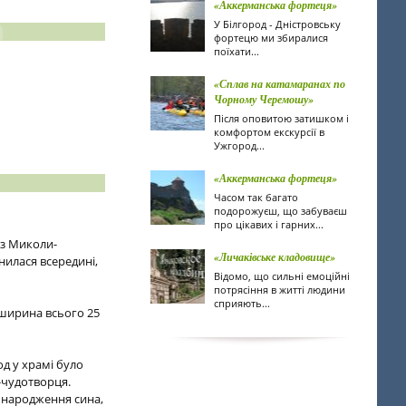
«Аккерманська фортеця»
У Білгород - Дністровську
фортецю ми збиралися
поїхати...
«Сплав на катамаранах по
Чорному Черемошу»
Після оповитою затишком і
комфортом екскурсії в
Ужгород...
«Аккерманська фортеця»
Часом так багато
подорожуєш, що забуваєш
про цікавих і гарних...
аз Миколи-
«Личаківське кладовище»
нилася всередині,
Відомо, що сильні емоційні
потрясіння в житті людини
сприяють...
 ширина всього 25
од у храмі було
-чудотворця.
о народження сина,