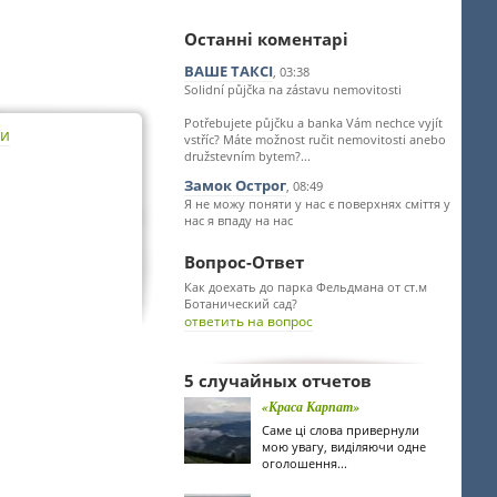
Останні коментарі
ВАШЕ ТАКСІ
, 03:38
Solidní půjčka na zástavu nemovitosti
Potřebujete půjčku a banka Vám nechce vyjít
ти
vstříc? Máte možnost ručit nemovitosti anebo
družstevním bytem?...
Замок Острог
, 08:49
Я не можу поняти у нас є поверхнях сміття у
нас я впаду на нас
Вопрос-Ответ
Как доехать до парка Фельдмана от ст.м
Ботанический сад?
ответить на вопрос
5 случайных отчетов
«Краса Карпат»
Саме ці слова привернули
мою увагу, виділяючи одне
оголошення...