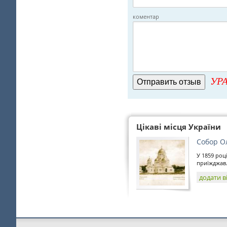
коментар
УРА
Цікаві місця України
Собор О
У 1859 роц
приїжджав.
додати в