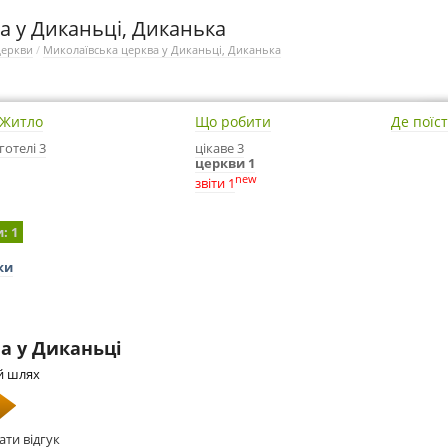
а у Диканьці, Диканька
церкви
/
Миколаївська церква у Диканьці, Диканька
Житло
Що робити
Де поїс
готелі 3
цікаве 3
церкви 1
new
звіти 1
и
: 1
ки
а у Диканьці
й шлях
ати відгук