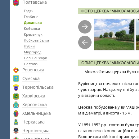
Полтавська
ФОТО ЦЕРКВА "МИКОЛАЇВСЬК
Гадяч
Глобине
Диканька
Кобеляки
Кременчук
Лобкова Балка
Лубни
Миргород
Нові Санжари
ОПИС ЦЕРКВА "МИКОЛАЇВСЬК
Полтава
Ровенська
Миколаївська церква була п
Сумська
Будівництво почалося після то
Тернопільська
чудотворця. На цьому пні був 
у вівтарній області.
Харківська
Херсонська
Церква побудована у вигляді р
Хмельницька
м в діаметрі, а висота - 15 м.
Черкаська
У 1851-1852 рр.. святиня була 
Чернівецька
встановлено іконостас (його мо
Вклонитися цій іконі приходил