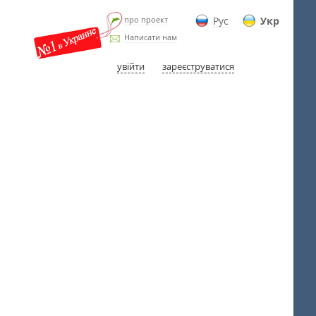
про проект
Рус
Укр
Написати нам
увійти
зареєструватися