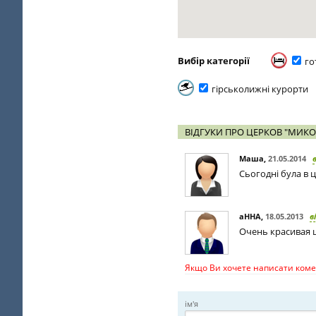
Вибір категорії
го
гірськолижні курорти
ВІДГУКИ ПРО ЦЕРКОВ "МИКО
Маша
,
21.05.2014
Сьогодні була в ц
аННА
,
18.05.2013
в
Очень красивая 
Якщо Ви хочете написати комен
ім'я