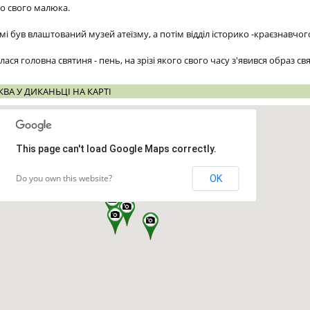
го свого малюка.
амі був влаштований музей атеїзму, а потім відділ історико -краєзнавчо
лася головна святиня - пень, на зрізі якого свого часу з'явився образ с
ВА У ДИКАНЬЦІ НА КАРТІ
This page can't load Google Maps correctly.
Do you own this website?
OK