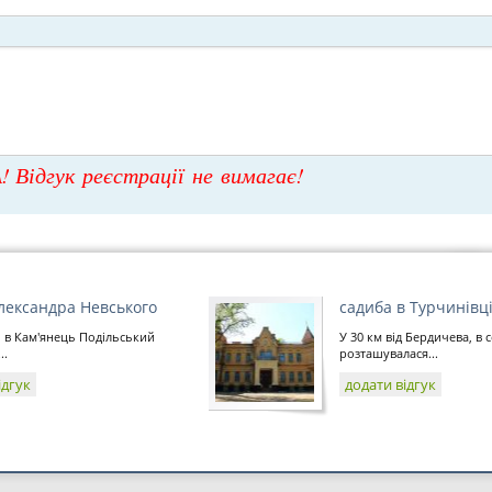
! Відгук реєстрації не вимагає!
лександра Невського
садиба в Турчинівц
і в Кам'янець Подільський
У 30 км від Бердичева, в 
..
розташувалася...
ідгук
додати відгук