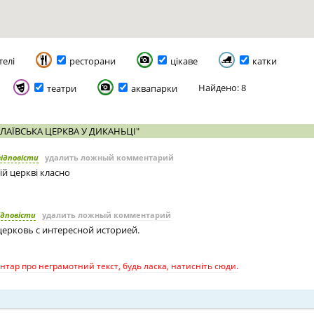
телі
ресторани
цікаве
катки
Найдено: 8
театри
аквапарки
ЛАЇВСЬКА ЦЕРКВА У ДИКАНЬЦІ"
відповісти
удалить ложный комментарий
ій церкві класно
ідповісти
удалить ложный комментарий
церковь с интересной историей.
тар про неграмотний текст, будь ласка, натисніть сюди.