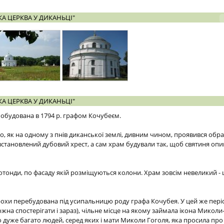
А ЦЕРКВА У ДИКАНЬЦІ"
А ЦЕРКВА У ДИКАНЬЦІ"
обудована в 1794 р. графом Кочубеєм.
го, як на одному з пнів диканської землі, дивним чином, проявився обр
встановлений дубовий хрест, а сам храм будували так, щоб святиня опи
отонди, по фасаду якій розміщуються колони. Храм зовсім невеликий -
трохи перебудована під усипальницю роду графа Кочубея. У цей же пері
жна спостерігати і зараз), чільне місце на якому займала ікона Миколи
о дуже багато людей, серед яких і мати Миколи Гоголя, яка просила пр