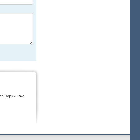
і
селі Турчинівка