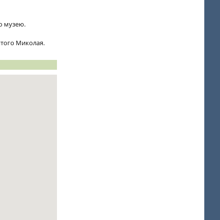
го музею.
вятого Миколая.