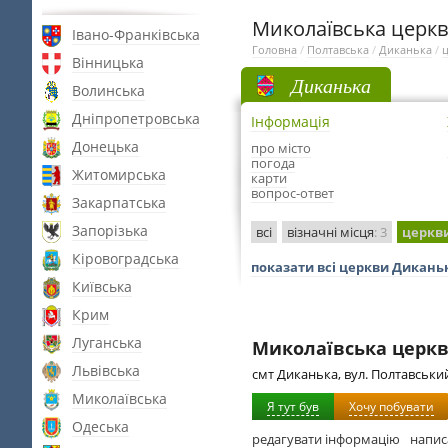
Миколаївська церкв
Івано-Франківська
Головна
/
Полтавська
/
Диканька
/
Вінницька
Диканька
Волинська
Дніпропетровська
Інформація
Донецька
про місто
погода
Житомирська
карти
вопрос-ответ
Закарпатська
Запорізька
всі
візначні місця
: 3
церкв
Кіровоградська
показати всі церкви Дикань
Київська
Крим
Луганська
Миколаївська церкв
Львівська
смт Диканька, вул. Полтавськи
Миколаївська
Я тут був
Хочу побувати
Одеська
редагувати інформацію
напис