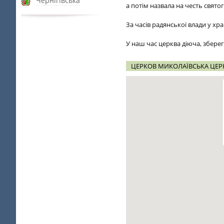
Чернігівська
а потім назвала на честь свято
За часів радянської влади у хр
У наш час церква діюча, зберег
ЦЕРКОВ МИКОЛАЇВСЬКА ЦЕРК