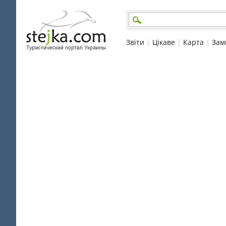
Звіти
|
Цікаве
|
Карта
|
Зам