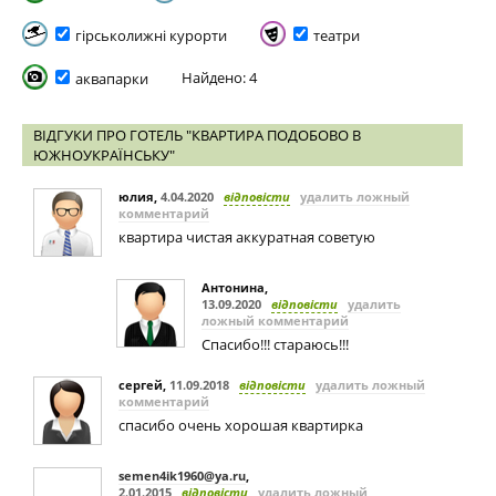
гірськолижні курорти
театри
Найдено: 4
аквапарки
ВІДГУКИ ПРО ГОТЕЛЬ "КВАРТИРА ПОДОБОВО В
ЮЖНОУКРАЇНСЬКУ"
юлия
,
4.04.2020
відповісти
удалить ложный
комментарий
квартира чистая аккуратная советую
Антонина
,
13.09.2020
відповісти
удалить
ложный комментарий
Спасибо!!! стараюсь!!!
сергей
,
11.09.2018
відповісти
удалить ложный
комментарий
спасибо очень хорошая квартирка
semen4ik1960@ya.ru
,
2.01.2015
відповісти
удалить ложный