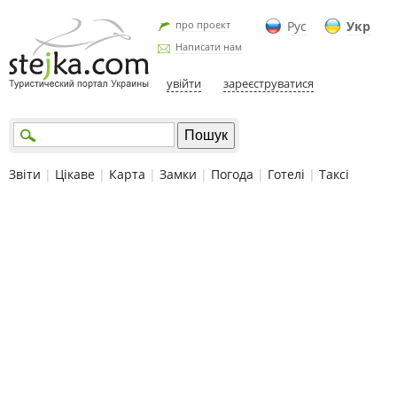
про проект
Рус
Укр
Написати нам
увійти
зареєструватися
Звіти
|
Цікаве
|
Карта
|
Замки
|
Погода
|
Готелі
|
Таксі