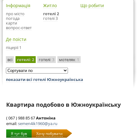
Інформація
Житло
Що робити
про місто
готелі 2
погода
готелі 3
карти
вопрос-ответ
Де поїсти
піцерії 1
всі
готелі
: 2
готелі
: 3
мотелях
: 1
показати всі готелі Южноукраїнська
Квартира подобово в Южноукраїнську
( 067 ) 988 85 67
Антоніна
email:
semen4ik1960@ya.ru
Я тут був
Хочу побувати