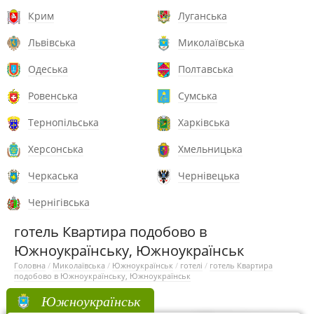
Крим
Луганська
Львівська
Миколаївська
Одеська
Полтавська
Ровенська
Сумська
Тернопільська
Харківська
Херсонська
Хмельницька
Черкаська
Чернівецька
Чернігівська
готель Квартира подобово в
Южноукраїнську, Южноукраїнськ
Головна
/
Миколаївська
/
Южноукраїнськ
/
готелі
/
готель Квартира
подобово в Южноукраїнську, Южноукраїнськ
Южноукраїнськ