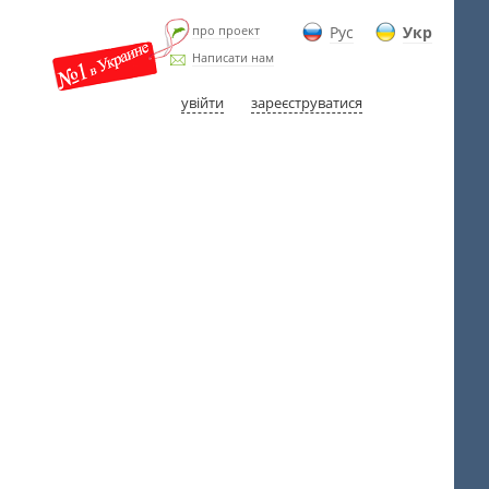
про проект
Рус
Укр
Написати нам
увійти
зареєструватися