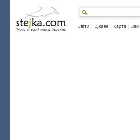
Звіти
|
Цікаве
|
Карта
|
Зам