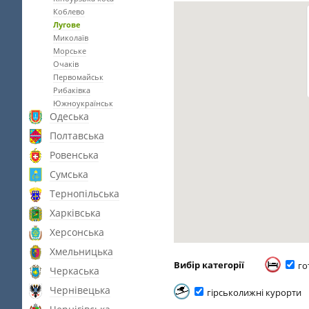
Коблево
Лугове
Миколаїв
Морське
Очаків
Первомайськ
Рибаківка
Южноукраїнськ
Одеська
Полтавська
Ровенська
Сумська
Тернопільська
Харківська
Херсонська
Хмельницька
Вибір категорії
го
Черкаська
Чернівецька
гірськолижні курорти