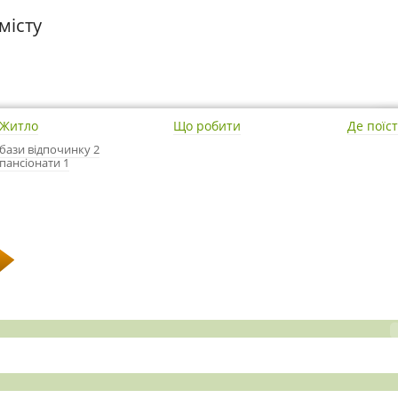
місту
Житло
Що робити
Де поїс
бази відпочинку 2
пансіонати 1