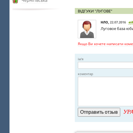
Чернігівська
ВІДГУКИ "ЛУГОВЕ"
НЛО
,
22.07.2016
ві
Луговое база юби
Якщо Ви хочете написати комен
ім'я
коментар
УРА