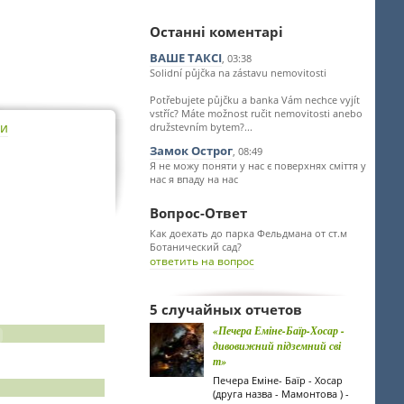
Останні коментарі
ВАШЕ ТАКСІ
, 03:38
Solidní půjčka na zástavu nemovitosti
Potřebujete půjčku a banka Vám nechce vyjít
vstříc? Máte možnost ručit nemovitosti anebo
ти
družstevním bytem?...
Замок Острог
, 08:49
Я не можу поняти у нас є поверхнях сміття у
нас я впаду на нас
Вопрос-Ответ
Как доехать до парка Фельдмана от ст.м
Ботанический сад?
ответить на вопрос
5 случайных отчетов
«Печера Еміне-Баїр-Хосар -
дивовижний підземний сві
т»
Печера Еміне- Баїр - Хосар
(друга назва - Мамонтова ) -