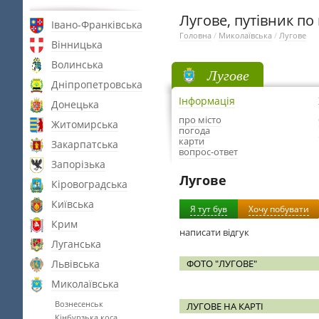
Лугове, путівник по 
Івано-Франківська
Головна
/
Миколаївська
/
Лугове
Вінницька
Волинська
Лугове
Дніпропетровська
Інформація
Донецька
про місто
Житомирська
погода
карти
Закарпатська
вопрос-ответ
Запорізька
Лугове
Кіровоградська
Київська
Я тут був
Хочу побувати
Крим
написати відгук
Луганська
Львівська
ФОТО "ЛУГОВЕ"
Миколаївська
Вознесенськ
ЛУГОВЕ НА КАРТІ
Кінбурзька коса