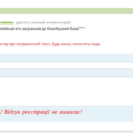
дповісти
удалить ложный комментарий
лейная это засранная до безобразия база!""""
тар про неграмотний текст, будь ласка, натисніть сюди.
! Відгук реєстрації не вимагає!