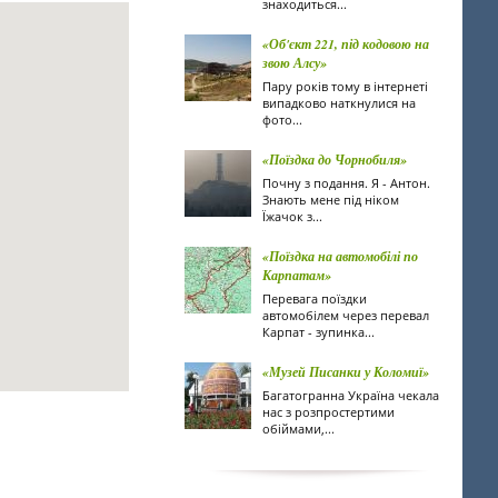
знаходиться...
«Об'єкт 221, під кодовою на
звою Алсу»
Пару років тому в інтернеті
випадково наткнулися на
фото...
«Поїздка до Чорнобиля»
Почну з подання. Я - Антон.
Знають мене під ніком
Їжачок з...
«Поїздка на автомобілі по
Карпатам»
Перевага поїздки
автомобілем через перевал
Карпат - зупинка...
«Музей Писанки у Коломиї»
Багатогранна Україна чекала
нас з розпростертими
обіймами,...