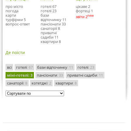
про місто
готелі 67
цікаве 2
погода
готелі 23
фортеці 1
карти
бази
new
звіти 2
турфірми 5
відпочинку 11
вопрос-ответ
пансіонати 33
санаторії 8
приватні
садиби 11
квартири 8
Де поїсти
всі
готелі
: 67
бази відпочинку
: 11
готелі
: 23
міні-готелі
: 3
пансіонати
: 33
приватні садиби
: 11
санаторії
: 8
котетджі
: 2
квартири
: 8