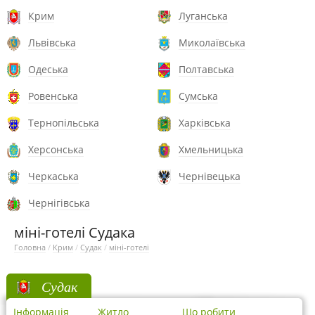
Крим
Луганська
Львівська
Миколаївська
Одеська
Полтавська
Ровенська
Сумська
Тернопільська
Харківська
Херсонська
Хмельницька
Черкаська
Чернівецька
Чернігівська
міні-готелі Судака
Головна
/
Крим
/
Судак
/
міні-готелі
Судак
Інформація
Житло
Що робити