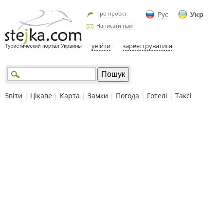
про проект
Рус
Укр
Написати нам
увійти
зареєструватися
Звіти
|
Цікаве
|
Карта
|
Замки
|
Погода
|
Готелі
|
Таксі