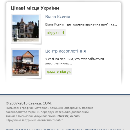
Цікаві місця України
Вілла Ксенія
Вілла Ксенія - це головна визначна пам'ятка...
відгуків:
1
Центр лозоплетіння
У селі Іза першим, хто став займатися
лозоплетінням,...
додати відгук
© 2007–2015 Стежка. COM.
Письмові і графічні матеріали захищені авторським правом
законодавства України, передрук матеріалів дозволений
тільки з письмової угоди власника
info@stejka.com
Юридична підтримка агентство "Солбі"