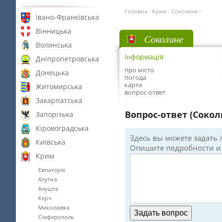
Головна
/
Крим
/
Соколине
/
Івано-Франківська
Вінницька
Соколине
Волинська
Інформація
Дніпропетровська
про місто
Донецька
погода
карти
Житомирська
вопрос-ответ
Закарпатська
Вопрос-ответ (Сокол
Запорізька
Кіровоградська
Здесь вы можете задать
Київська
Опишите подробности и 
Крим
Євпаторія
Алупка
Алушта
Керч
Миколаївка
Сімферополь