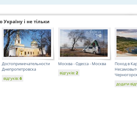
 Україну і не тільки
Достопримечательности
Москва - Одесса - Москва
Поход в Ка
Днепропетровска
Несамовыт
відгуків:
2
Черногорск
відгуків:
6
додати від