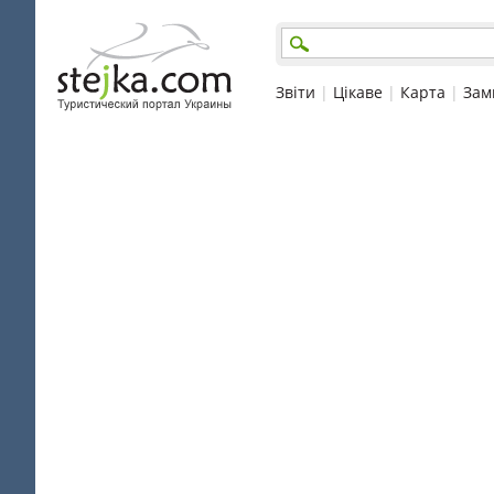
Звіти
|
Цікаве
|
Карта
|
Зам