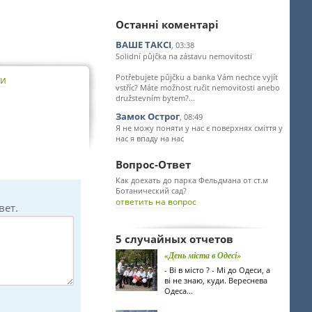
Останні коментарі
ВАШЕ ТАКСІ
, 03:38
Solidní půjčka na zástavu nemovitosti
Potřebujete půjčku a banka Vám nechce vyjít
ти
vstříc? Máte možnost ručit nemovitosti anebo
družstevním bytem?...
Замок Острог
, 08:49
Я не можу поняти у нас є поверхнях сміття у
нас я впаду на нас
Вопрос-Ответ
Как доехать до парка Фельдмана от ст.м
Ботанический сад?
ответить на вопрос
вет.
5 случайных отчетов
«День міста в Одесі»
- Ві в місто ? - Мі до Одеси, а
ві не знаю, куди. Вереснева
Одеса...