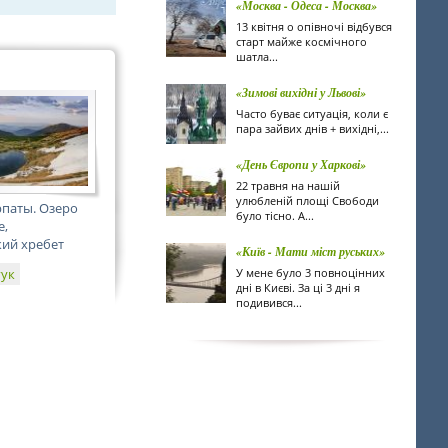
«Москва - Одеса - Москва»
13 квітня о опівночі відбувся
старт майже космічного
шатла...
«Зимові вихідні у Львові»
Часто буває ситуація, коли є
пара зайвих днів + вихідні,...
«День Європи у Харкові»
22 травня на нашій
улюбленій площі Свободи
рпаты. Озеро
було тісно. А...
е,
ий хребет
«Київ - Мати міст руських»
гук
У мене було 3 повноцінних
дні в Києві. За ці 3 дні я
подивився...