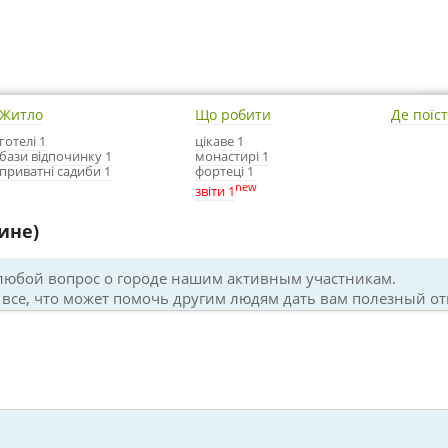
Житло
Що робити
Де поїс
готелі 1
цікаве 1
бази відпочинку 1
монастирі 1
приватні садиби 1
фортеці 1
new
звіти 1
ине)
 любой вопрос о городе нашим активным участникам.
все, что может помочь другим людям дать вам полезный от