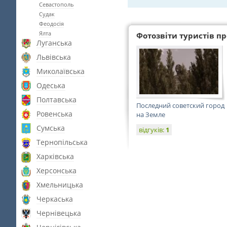
Севастополь
Судак
Феодосія
Ялта
Фотозвіти туристів про
Луганська
Львівська
Миколаївська
Одеська
Полтавська
Последний советский город
Ровенська
на Земле
Сумська
відгуків:
1
Тернопільська
Харківська
Херсонська
Хмельницька
Черкаська
Чернівецька