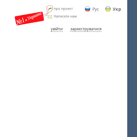
про проект
Рус
Укр
Написати нам
увійти
зареєструватися