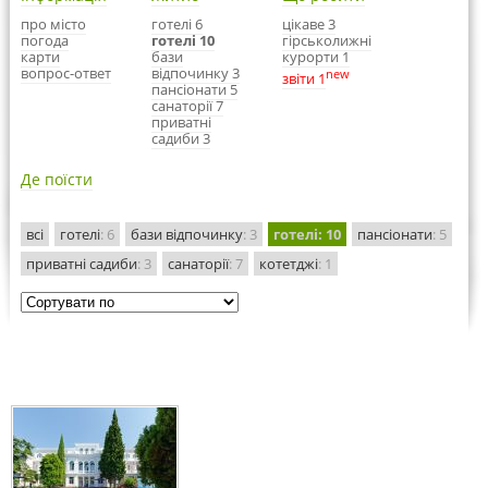
про місто
готелі 6
цікаве 3
погода
готелі 10
гірськолижні
карти
бази
курорти 1
вопрос-ответ
відпочинку 3
new
звіти 1
пансіонати 5
санаторії 7
приватні
садиби 3
Де поїсти
всі
готелі
: 6
бази відпочинку
: 3
готелі
: 10
пансіонати
: 5
приватні садиби
: 3
санаторії
: 7
котетджі
: 1