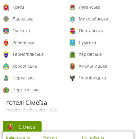
Крим
Луганська
Львівська
Миколаївська
Одеська
Полтавська
Ровенська
Сумська
Тернопільська
Харківська
Херсонська
Хмельницька
Черкаська
Чернівецька
Чернігівська
готелі Сімеїза
Головна
/
Крим
/
Сімеїз
/
готелі
Сімеїз
Інформація
Житло
Що робити