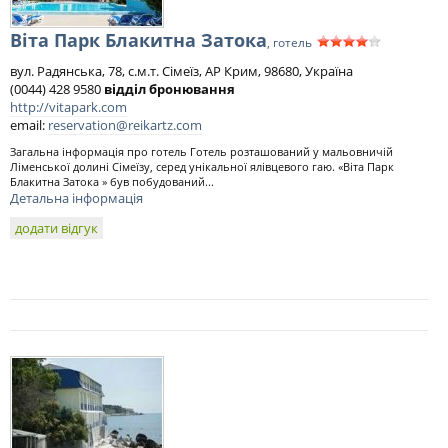
Віта Парк Блакитна Затока
, готель
вул. Радянська, 78, с.м.т. Сімеїз, АР Крим, 98680, Україна
(0044) 428 9580
відділ бронювання
http://vitapark.com
email:
reservation@reikartz.com
Загальна інформація про готель Готель розташований у мальовничій
Ліменської долині Сімеїзу, серед унікальної ялівцевого гаю. «Віта Парк
Блакитна Затока » був побудований...
Детальна інформація
додати відгук