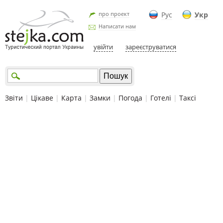
про проект
Рус
Укр
Написати нам
увійти
зареєструватися
Звіти
|
Цікаве
|
Карта
|
Замки
|
Погода
|
Готелі
|
Таксі