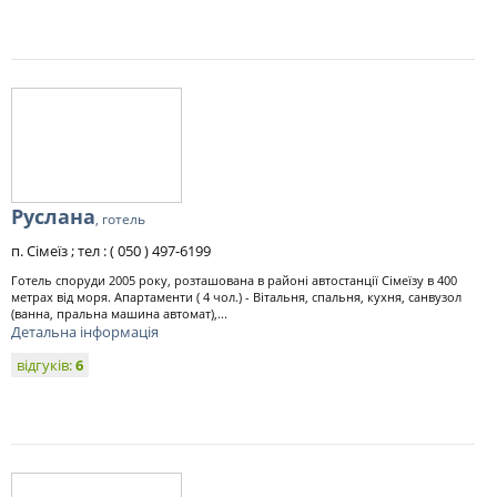
Руслана
, готель
п. Сімеїз ; тел : ( 050 ) 497-6199
Готель споруди 2005 року, розташована в районі автостанції Сімеїзу в 400
метрах від моря. Апартаменти ( 4 чол.) - Вітальня, спальня, кухня, санвузол
(ванна, пральна машина автомат),...
Детальна інформація
відгуків:
6