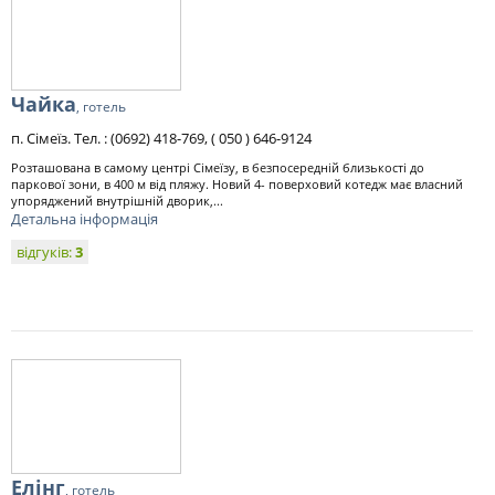
Чайка
, готель
п. Сімеїз. Тел. : (0692) 418-769, ( 050 ) 646-9124
Розташована в самому центрі Сімеїзу, в безпосередній близькості до
паркової зони, в 400 м від пляжу. Новий 4- поверховий котедж має власний
упоряджений внутрішній дворик,...
Детальна інформація
відгуків:
3
Елінг
, готель