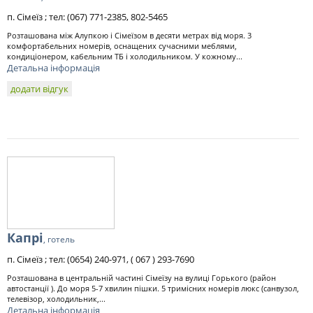
п. Сімеїз ; тел: (067) 771-2385, 802-5465
Розташована між Алупкою і Сімеїзом в десяти метрах від моря. 3
комфортабельних номерів, оснащених сучасними меблями,
кондиціонером, кабельним ТБ і холодильником. У кожному...
Детальна інформація
додати відгук
Капрі
, готель
п. Сімеїз ; тел: (0654) 240-971, ( 067 ) 293-7690
Розташована в центральній частині Сімеїзу на вулиці Горького (район
автостанції ). До моря 5-7 хвилин пішки. 5 тримісних номерів люкс (санвузол,
телевізор, холодильник,...
Детальна інформація