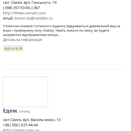
смт. Сімеїз, вул. Ганського, 19
( 098) 357-53-65, ( 067
http://Www.vsimeiz.com
email:
Simeiz-da@rambler.ru
З балкона номерів гостинного будинку відкривається дивовижний вид на
море і прибережну зону Сімеїзу. Навіть лежачи на ліжку, ви будете
милуватися відображенням місяця...
Детальна інформація
відгуків:
6
Едем
, готель
смт Сімеїз, вул. Васильченко, 13
+38 ( 050 ) 637-44-44
http://simeiz.com.ua