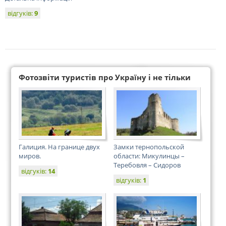
відгуків:
9
Фотозвіти туристів про Україну і не тільки
Галиция. На границе двух
Замки тернопольской
миров.
области: Микулинцы –
Теребовля – Сидоров
відгуків:
14
відгуків:
1