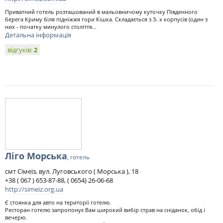
Приватний готель розташований в мальовничому куточку Південного
берега Криму біля підніжжя гори Кішка. Складається з 3- х корпусів (один з
них - початку минулого століття...
Детальна інформація
відгуків:
2
Ліго Морська
, готель
смт Сімеїз, вул. Луговського ( Морська ), 18
+38 ( 067 ) 653-87-88, ( 0654) 26-06-68
http://simeiz.org.ua
Є стоянка для авто на території готелю.
Ресторан готелю запропонує Вам широкий вибір страв на сніданок, обід і
вечерю.