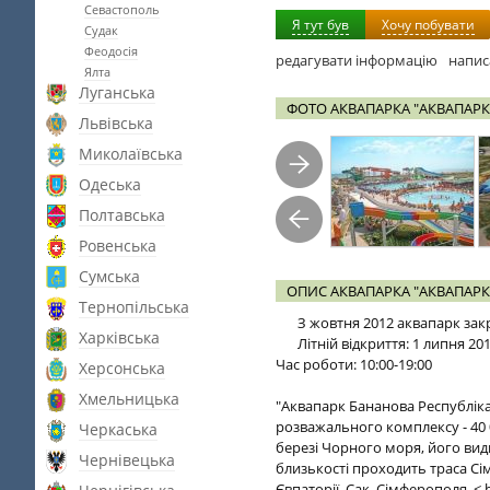
Севастополь
Я тут був
Хочу побувати
Судак
Феодосія
редагувати інформацію
напис
Ялта
Луганська
ФОТО АКВАПАРКА "АКВАПАРК
Львівська
Миколаївська
Одеська
Полтавська
Ровенська
Сумська
ОПИС АКВАПАРКА "АКВАПАРК
Тернопільська
З жовтня 2012 аквапарк зак
Харківська
Літній відкриття: 1 липня 20
Час роботи: 10:00-19:00
Херсонська
Хмельницька
"Аквапарк Бананова Республік
розважального комплексу - 40 
Черкаська
березі Чорного моря, його видн
Чернівецька
близькості проходить траса Сі
Євпаторії, Сак, Сімферополя. < 