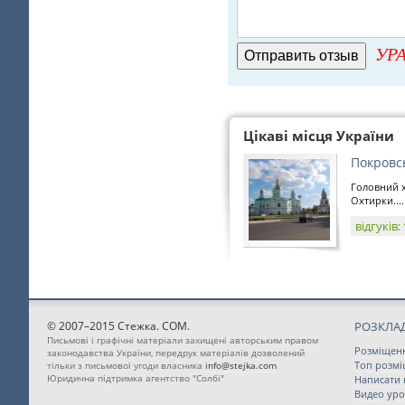
УРА
Цікаві місця України
Покровс
Головний х
Охтирки....
відгуків:
© 2007–2015 Стежка. COM.
РОЗКЛАД
Письмові і графічні матеріали захищені авторським правом
Розміщен
законодавства України, передрук матеріалів дозволений
Топ розм
тільки з письмової угоди власника
info@stejka.com
Юридична підтримка агентство "Солбі"
Написати
Видео уро