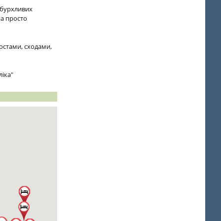
д бурхливих
на просто
мостами, сходами,
ліка"