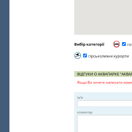
Вибір категорії
го
гірськолижні курорти
ВІДГУКИ О АКВАПАРКЕ "АКВ
Якщо Ви хочете написати комен
ім'я
коментар