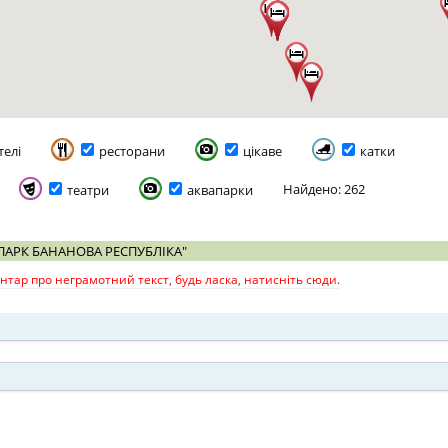
телі
ресторани
цікаве
катки
Найдено: 262
театри
аквапарки
АПАРК БАНАНОВА РЕСПУБЛІКА"
тар про неграмотний текст, будь ласка, натисніть сюди.