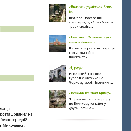
«Вилкове : українська Венец
ія»
Вилкове - поселення
старовірів, що бігли більше
трьох століть...
«Пам'ятки Чернігова: що в
арто побачити»
Що читали російські народні
казки, звичайно,
пам'ятають...
«Гурзуф»
Невеликий, красиве
курортне містечко на
Чорному морі. Населення...
«Великий каньйон Криму»
"Перша частина - маршрут
по Великому каньйону,
друга частина...
площа
о розташований на
в безпосередній
я, Миколаївки,