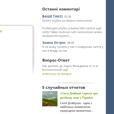
Останні коментарі
ВАШЕ ТАКСІ
, 03:38
Solidní půjčka na zástavu nemovitosti
Potřebujete půjčku a banka Vám nechce vyjít
ти
vstříc? Máte možnost ručit nemovitosti anebo
družstevním bytem?...
Замок Острог
, 08:49
Я не можу поняти у нас є поверхнях сміття у
нас я впаду на нас
Вопрос-Ответ
Как доехать до парка Фельдмана от ст.м
Ботанический сад?
ответить на вопрос
5 случайных отчетов
«Скелі Довбуша і трохи про
російську мову в Україні»
Скелі Довбуша - одна з
найбільш знаменитих
природних визначних...