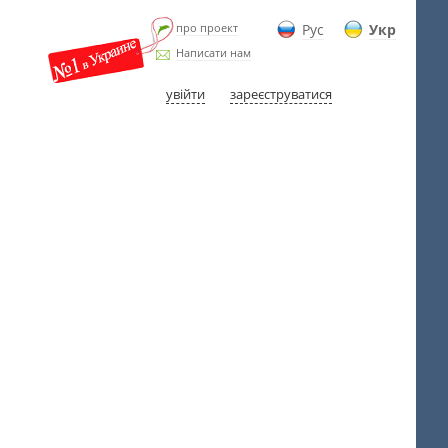
про проект
Рус
Укр
Написати нам
увійти
зареєструватися