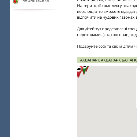
Чернігівська
На території комплексу знаходи
веселощів, то зможете відвіда
відпочити на чудових газонах в
Для дітей тут представлені спе
переходами...), також працює д
Подаруйте собі та своїм дітям
АКВАПАРК АКВАПАРК БАНАНО