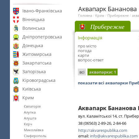
Аквапарк Бананова 
Івано-Франківська
Головна
/
Крим
/
Прибережне
/
акв
Вінницька
Прибережне
Волинська
Дніпропетровська
Інформація
Донецька
про місто
погода
Житомирська
карти
вопрос-ответ
Закарпатська
Запорізька
всі
аквапарки
: 1
Кіровоградська
показати всі аквапарки Пр
Київська
Крим
Євпаторія
Аквапарк Бананова 
Алупка
вул. Каламітської 14, ст. Приб
Алушта
38 (06563) 2-89-26, 2-84-66
Керч
Миколаївка
http://akvarespublika.com
email:
info@akvarespublika.com
Сімферополь