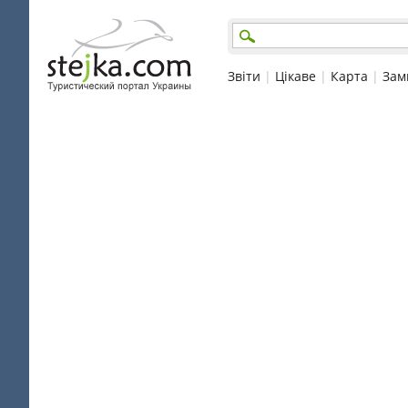
Звіти
|
Цікаве
|
Карта
|
Зам