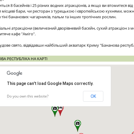
ться 8 басейнів і 25 різних водних атракціонів, а якщо ви втомитеся ві
ти місцеві бари, чи ресторан з турецькою і європейською кухнями, мож
 тіні бананових чагарників, пальм та інших тропічних рослин.
ціальні атракціони (величезний дворівневий басейн, сухий атракціон з 
итяче кафе "Аміго".
 чудове свято, відвідавши найбільший аквапарк Криму "Бананова респуб
ВА РЕСПУБЛІКА НА КАРТІ
This page can't load Google Maps correctly.
Do you own this website?
OK