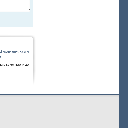
 Михайлівський
р
на в коментарях до