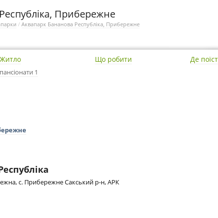
Республіка, Прибережне
апарки
/
Аквапарк Бананова Республіка, Прибережне
Житло
Що робити
Де поїс
пансіонати 1
ибережне
Республіка
ережна, с. Прибережне Сакський р-н, АРК