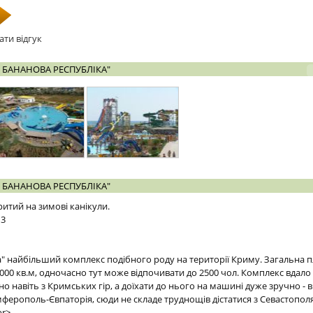
ати відгук
 БАНАНОВА РЕСПУБЛІКА"
 БАНАНОВА РЕСПУБЛІКА"
ритий на зимові канікули.
13
а" найбільший комплекс подібного роду на території Криму. Загальна 
000 кв.м, одночасно тут може відпочивати до 2500 чол. Комплекс вдал
о навіть з Кримських гір, а доїхати до нього на машині дуже зручно - 
мферополь-Євпаторія, сюди не складе труднощів дістатися з Севастопол
br>