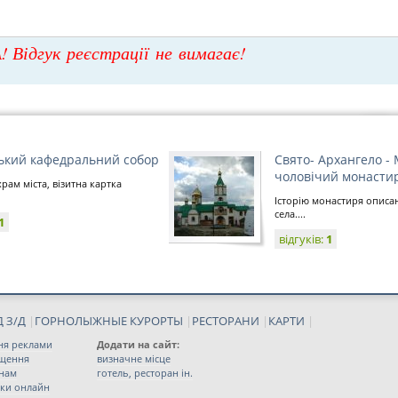
! Відгук реєстрації не вимагає!
ький кафедральний собор
Свято- Архангело -
чоловічий монасти
рам міста, візитна картка
Історію монастиря описа
села....
1
відгуків:
1
 З/Д
|
ГОРНОЛЫЖНЫЕ КУРОРТЫ
|
РЕСТОРАНИ
|
КАРТИ
|
ня реклами
Додати на сайт:
іщення
визначне місце
 нам
готель, ресторан ін.
ки онлайн