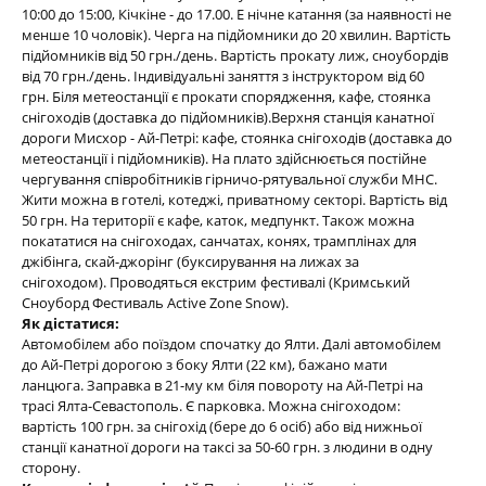
10:00 до 15:00, Кічкіне - до 17.00. Е нічне катання (за наявності не
менше 10 чоловік). Черга на підйомники до 20 хвилин. Вартість
підйомників від 50 грн./день. Вартість прокату лиж, сноубордів
від 70 грн./день. Індивідуальні заняття з інструктором від 60
грн. Біля метеостанції є прокати спорядження, кафе, стоянка
снігоходів (доставка до підйомників).Верхня станція канатної
дороги Мисхор - Ай-Петрі: кафе, стоянка снігоходів (доставка до
метеостанції і підйомників). На плато здійснюється постійне
чергування співробітників гірничо-рятувальної служби МНС.
Жити можна в готелі, котеджі, приватному секторі. Вартість від
50 грн. На території є кафе, каток, медпункт. Також можна
покататися на снігоходах, санчатах, конях, трамплінах для
джібінга, скай-джорінг (буксирування на лижах за
снігоходом). Проводяться екстрим фестивалі (Кримський
Сноуборд Фестиваль Active Zone Snow).
Як дістатися:
Автомобілем або поїздом спочатку до Ялти. Далі автомобілем
до Ай-Петрі дорогою з боку Ялти (22 км), бажано мати
ланцюга. Заправка в 21-му км біля повороту на Ай-Петрі на
трасі Ялта-Севастополь. Є парковка. Можна снігоходом:
вартість 100 грн. за снігохід (бере до 6 осіб) або від нижньої
станції канатної дороги на таксі за 50-60 грн. з людини в одну
сторону.