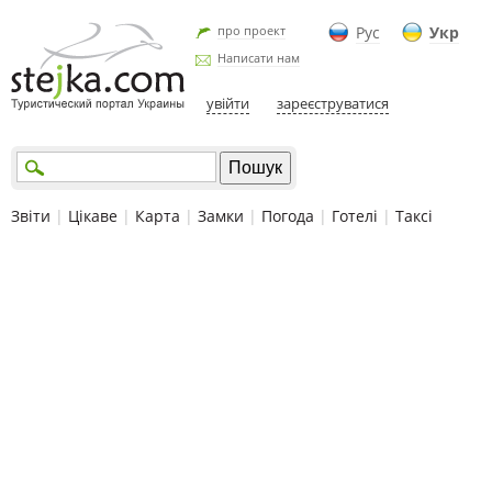
про проект
Рус
Укр
Написати нам
увійти
зареєструватися
Звіти
|
Цікаве
|
Карта
|
Замки
|
Погода
|
Готелі
|
Таксі