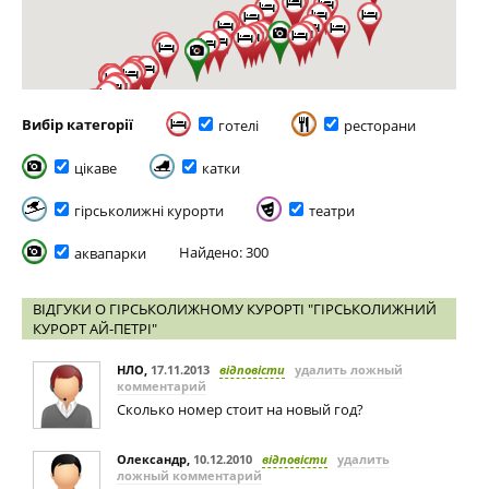
Вибір категорії
готелі
ресторани
цікаве
катки
гірськолижні курорти
театри
Найдено: 300
аквапарки
ВІДГУКИ О ГІРСЬКОЛИЖНОМУ КУРОРТІ "ГІРСЬКОЛИЖНИЙ
КУРОРТ АЙ-ПЕТРІ"
НЛО
,
17.11.2013
відповісти
удалить ложный
комментарий
Сколько номер стоит на новый год?
Олександр
,
10.12.2010
відповісти
удалить
ложный комментарий