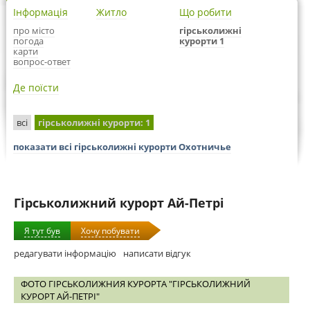
Інформація
Житло
Що робити
про місто
гірськолижні
погода
курорти 1
карти
вопрос-ответ
Де поїсти
всі
гірськолижні курорти
: 1
показати всі гірськолижні курорти Охотничье
Гірськолижний курорт Ай-Петрі
Я тут був
Хочу побувати
редагувати інформацію
написати відгук
ФОТО ГІРСЬКОЛИЖНИЯ КУРОРТА "ГІРСЬКОЛИЖНИЙ
КУРОРТ АЙ-ПЕТРІ"