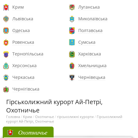
Крим
Луганська
Львівська
Миколаївська
Одеська
Полтавська
Ровенська
Сумська
Тернопільська
Харківська
Херсонська
Хмельницька
Черкаська
Чернівецька
Чернігівська
Гірськолижний курорт Ай-Петрі,
Охотничье
Головна
/
Крим
/
Охотничье
/
гірськолижні курорти
/
Гірськолижний
курорт Ай-Петрі, Охотничье
Охотничье