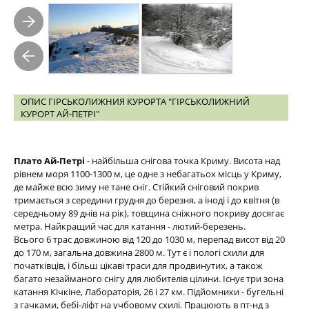
ОПИС ГІРСЬКОЛИЖНИЯ КУРОРТА "ГІРСЬКОЛИЖНИЙ
КУРОРТ АЙ-ПЕТРІ"
Плато Ай-Петрі
- найбільша снігова точка Криму. Висота над
рівнем моря 1100-1300 м, це одне з небагатьох місць у Криму,
де майже всю зиму не тане сніг. Стійкий сніговий покрив
тримається з середини грудня до березня, а іноді і до квітня (в
середньому 89 днів на рік), товщина сніжного покриву досягає
метра. Найкращий час для катання - лютий-березень.
Всього 6 трас довжиною від 120 до 1030 м, перепад висот від 20
до 170 м, загальна довжина 2800 м. Тут є і пологі схили для
початківців, і більш цікаві траси для продвинутих, а також
багато незайманого снігу для любителів цілини. Існує три зона
катання Кічкіне, Лабораторія, 26 і 27 км. Підйомники - бугельні
з гачками, бебі-ліфт на учбовому схилі. Працюють в пт-нд з