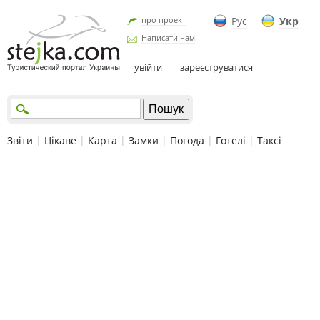
про проект
Рус
Укр
Написати нам
увійти
зареєструватися
Звіти
|
Цікаве
|
Карта
|
Замки
|
Погода
|
Готелі
|
Таксі