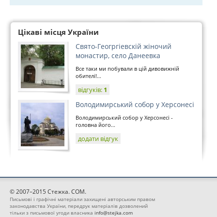
Цікаві місця України
Свято-Геогргіевскій жіночий
монастир, село Данеевка
Все таки ми побували в цій дивовижній
обителі!...
відгуків:
1
Володимирський собор у Херсонесі
Володимирський собор у Херсонесі -
головна його...
додати відгук
© 2007–2015 Стежка. COM.
Письмові і графічні матеріали захищені авторським правом
законодавства України, передрук матеріалів дозволений
тільки з письмової угоди власника
info@stejka.com