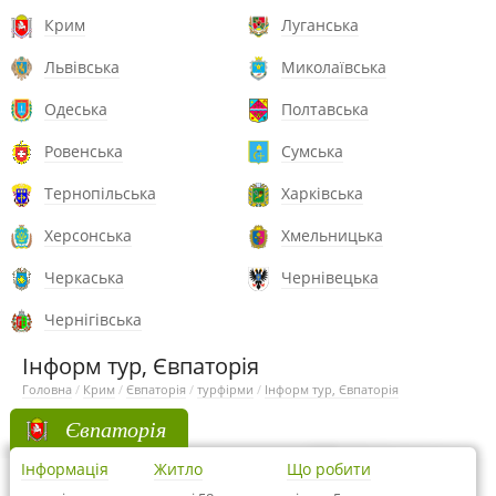
Крим
Луганська
Львівська
Миколаївська
Одеська
Полтавська
Ровенська
Сумська
Тернопільська
Харківська
Херсонська
Хмельницька
Черкаська
Чернівецька
Чернігівська
Інформ тур, Євпаторія
Головна
/
Крим
/
Євпаторія
/
турфірми
/
Інформ тур, Євпаторія
Євпаторія
Інформація
Житло
Що робити