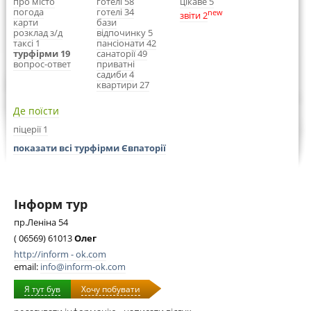
про місто
готелі 58
цікаве 5
погода
готелі 34
new
звіти 2
карти
бази
розклад з/д
відпочинку 5
таксі 1
пансіонати 42
турфірми 19
санаторії 49
вопрос-ответ
приватні
садиби 4
квартири 27
Де поїсти
піцерії 1
показати всі турфірми Євпаторії
Інформ тур
пр.Леніна 54
( 06569) 61013
Олег
http://inform - ok.com
email:
info@inform-ok.com
Я тут був
Хочу побувати