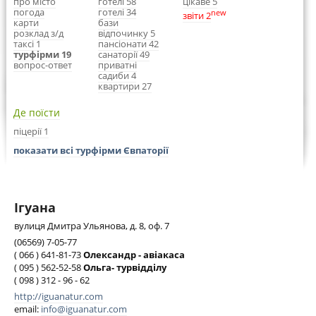
про місто
готелі 58
цікаве 5
погода
готелі 34
new
звіти 2
карти
бази
розклад з/д
відпочинку 5
таксі 1
пансіонати 42
турфірми 19
санаторії 49
вопрос-ответ
приватні
садиби 4
квартири 27
Де поїсти
піцерії 1
показати всі турфірми Євпаторії
Ігуана
вулиця Дмитра Ульянова, д. 8, оф. 7
(06569) 7-05-77
( 066 ) 641-81-73
Олександр - авіакаса
( 095 ) 562-52-58
Ольга- турвідділу
( 098 ) 312 - 96 - 62
http://iguanatur.com
email:
info@iguanatur.com