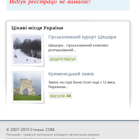
Відгук реєстрації не вимагає!
Цікаві місця України
Гірськолижний курорт Шешори
Шешори - гірськолижний комплекс
розташований...
додати відгук
Кременецький замок
Замок на горе Бона стоит еще с 12 века.
Пережили...
відгуків:
44
© 2007–2015 Стежка. COM.
Письмові і графічні матеріали захищені авторським правом
законодавства України, передрук матеріалів дозволений