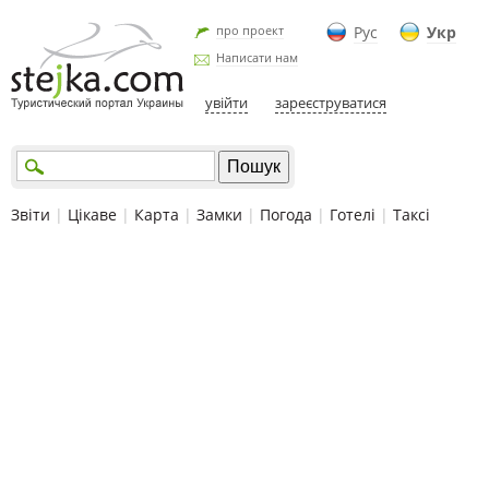
про проект
Рус
Укр
Написати нам
увійти
зареєструватися
Звіти
|
Цікаве
|
Карта
|
Замки
|
Погода
|
Готелі
|
Таксі