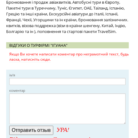
Бронювання і продаж авіаквитків, Автобусні тури в Європу,
Пакетні тури в Туреччину, Туніс, Єгипет, ОАЕ, Таїланд, Іспанію,
Грецію та інші країни, Екскурсійні авіатури до Італії, Іспанії,
Франції, Чехії, Угорщини та ін країни, бронювання залізничних.
квитків, візова поддрежка (візи в країни шенгену, Китай, Індію,
Болгарію та ін ), поповнення та стартові пакети TravelSim.
ВІДГУКИ О ТУРФІРМІ "ІГУАНА"
Якщо Ви хочете написати коментар про неграмотний текст, будь
ласка, натисніть сюди.
ім'я
коментар
УРА!