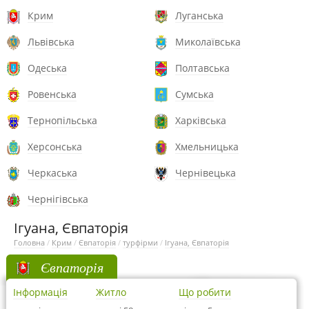
Крим
Луганська
Львівська
Миколаївська
Одеська
Полтавська
Ровенська
Сумська
Тернопільська
Харківська
Херсонська
Хмельницька
Черкаська
Чернівецька
Чернігівська
Ігуана, Євпаторія
Головна
/
Крим
/
Євпаторія
/
турфірми
/
Ігуана, Євпаторія
Євпаторія
Інформація
Житло
Що робити