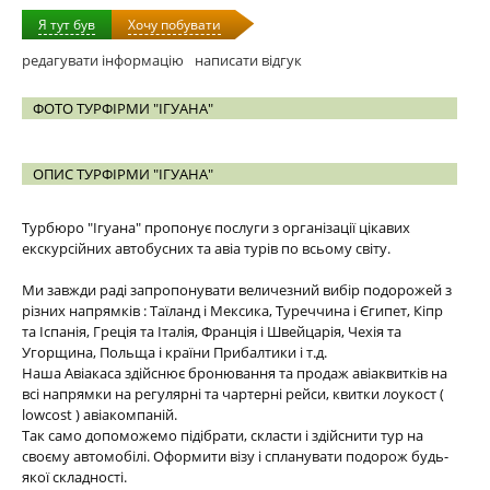
Я тут був
Хочу побувати
редагувати інформацію
написати відгук
ФОТО ТУРФІРМИ "ІГУАНА"
ОПИС ТУРФІРМИ "ІГУАНА"
Турбюро "Ігуана" пропонує послуги з організації цікавих
екскурсійних автобусних та авіа турів по всьому світу.
Ми завжди раді запропонувати величезний вибір подорожей з
різних напрямків : Таїланд і Мексика, Туреччина і Єгипет, Кіпр
та Іспанія, Греція та Італія, Франція і Швейцарія, Чехія та
Угорщина, Польща і країни Прибалтики і т.д.
Наша Авіакаса здійснює бронювання та продаж авіаквитків на
всі напрямки на регулярні та чартерні рейси, квитки лоукост (
lowcost ) авіакомпаній.
Так само допоможемо підібрати, скласти і здійснити тур на
своєму автомобілі. Оформити візу і спланувати подорож будь-
якої складності.