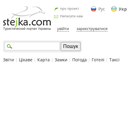
про проект
Рус
Укр
Написати нам
увійти
зареєструватися
Звіти
|
Цікаве
|
Карта
|
Замки
|
Погода
|
Готелі
|
Таксі