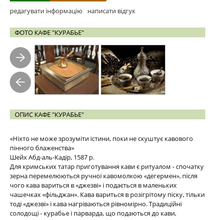
редагувати інформацію
написати відгук
ФОТО КАФЕ "КУРАБЬЕ"
ОПИС КАФЕ "КУРАБЬЕ"
«Ніхто не може зрозуміти істини, поки не скуштує кавового
пінного блаженства»
Шейх Абд-аль-Кадір, 1587 р.
Для кримських татар приготування кави є ритуалом - спочатку
зерна перемелюються ручної кавомолкою «дегермен», після
чого кава вариться в «джезві» і подається в маленьких
чашечках «фільджан». Кава вариться в розігрітому піску, тільки
тоді «джезві» і кава нагріваються рівномірно. Традиційні
солодощі - курабье і парварда, що подаються до кави,