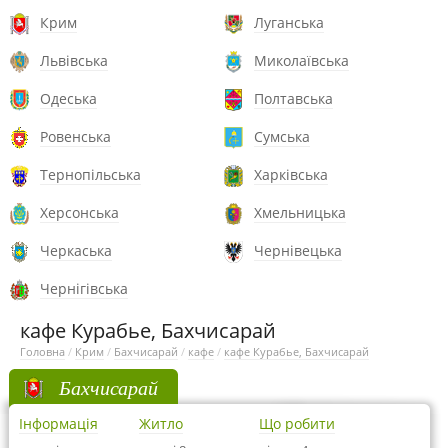
Крим
Луганська
Львівська
Миколаївська
Одеська
Полтавська
Ровенська
Сумська
Тернопільська
Харківська
Херсонська
Хмельницька
Черкаська
Чернівецька
Чернігівська
кафе Курабье, Бахчисарай
Головна
/
Крим
/
Бахчисарай
/
кафе
/
кафе Курабье, Бахчисарай
Бахчисарай
Інформація
Житло
Що робити