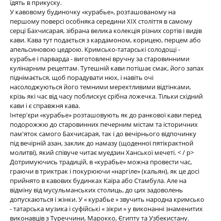
їдять в прикуску.
У кавовому будиночку «курабье», розташованому на
першому поверсі особняка середини XIX століття в самому
серці Бахчисарая, зібрана велика колекція різних сортів і видів
кави. Кава тут подається з кардамоном, корицею, перцем або
апельсиновою цедрою. Кримсько-татарські солодощі -
курабье і парварда - виготовлені вручну за старовинними
кулінарним рецептам. Тутешній кави потішає смак, його запах
піднімається, щоб порадувати нюх, і навіть очі
насолоджуються його темними мерехтливими відтінками,
крізь які час від часу поблискує срібна ложечка. Тільки східний
кави і є справжня кава.
Інтер'єри «курабье» розташовують як до ранкової кави перед
подорожжю до старовинних печерним містам та історичних
пам'яток самого Бахчисарая, так і до вечірнього відпочинку
під вечірній азан, заклик до намазу (щоденної пятікрактной
молитві), який співуче читає муедзин Ханської мечеті. < / p>
Дотримуючись традицій, в «курабье» можна провести час,
граючи в триктрак і покурюючи «наргіле» (кальян), як це досі
прийнято в кавових будинках Каїра або Стамбула. Але на
відміну від мусульманських столиць, до цих задоволень
допускаються і жінки. У « курабье » звучить народна кримсько
- татарська музика і суфійські « зікри » у виконанні знаменитих
виконавців з Туреччини, Марокко, Єгипту та Узбекистану.