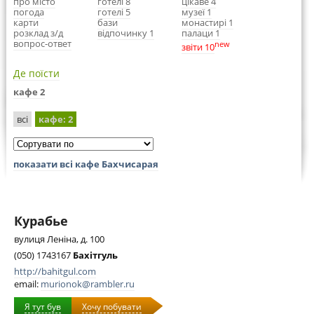
про місто
готелі 8
цікаве 4
погода
готелі 5
музеї 1
карти
бази
монастирі 1
розклад з/д
відпочинку 1
палаци 1
вопрос-ответ
new
звіти 10
Де поїсти
кафе 2
всі
кафе
: 2
показати всі кафе Бахчисарая
Курабье
вулиця Леніна, д. 100
(050) 1743167
Бахітгуль
http://bahitgul.com
email:
murionok@rambler.ru
Я тут був
Хочу побувати