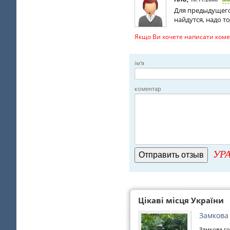
Для предыдущего
найдутся, надо 
Якщо Ви хочете написати комен
ім'я
коментар
УРА
Цікаві місця України
Замкова
Замкова го