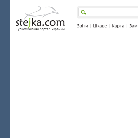
Звіти
|
Цікаве
|
Карта
|
Зам