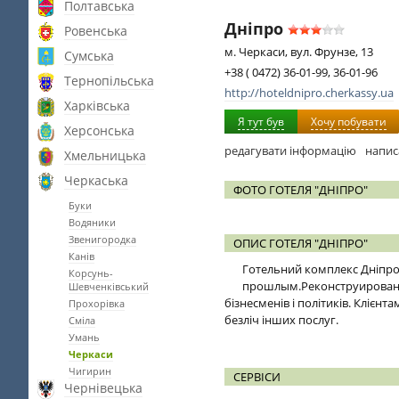
Полтавська
Дніпро
Ровенська
м. Черкаси, вул. Фрунзе, 13
Сумська
+38 ( 0472) 36-01-99, 36-01-96
Тернопільська
http://hoteldnipro.cherkassy.ua
Харківська
Я тут був
Хочу побувати
Херсонська
редагувати інформацію
напис
Хмельницька
Черкаська
ФОТО ГОТЕЛЯ "ДНІПРО"
Буки
Водяники
Звенигородка
ОПИС ГОТЕЛЯ "ДНІПРО"
Канів
Готельний комплекс Дніпро 
Корсунь-
прошлым.Реконструированный
Шевченківський
бізнесменів і політиків. Кліє
Прохорівка
безліч інших послуг.
Сміла
Умань
Черкаси
Чигирин
СЕРВІСИ
Чернівецька