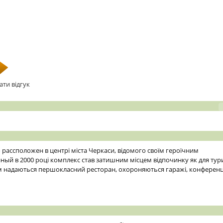
ати відгук
рассположен в центрі міста Черкаси, відомого своїм героїчним
 в 2000 році комплекс став затишним місцем відпочинку як для турист
нтам надаються першокласний ресторан, охороняються гаражі, конференц 