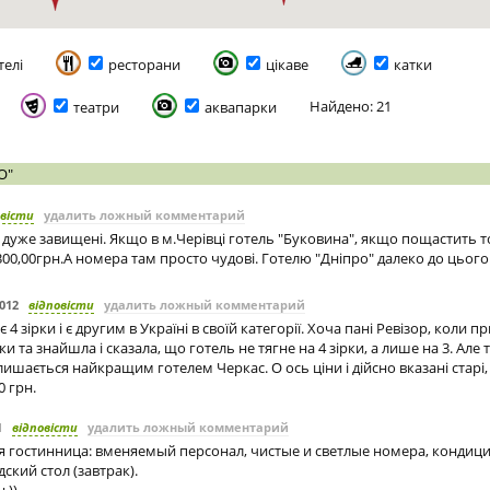
телі
ресторани
цікаве
катки
Найдено: 21
театри
аквапарки
О"
овісти
удалить ложный комментарий
е дуже завищені. Якщо в м.Черівці готель "Буковина", якщо пощастить
 300,00грн.А номера там просто чудові. Готелю "Дніпро" далеко до цього
2012
відповісти
удалить ложный комментарий
 4 зірки і є другим в Україні в своїй категорії. Хоча пані Ревізор, коли п
и та знайшла і сказала, що готель не тягне на 4 зірки, а лише на 3. Але т
лишається найкращим готелем Черкас. О ось ціни і дійсно вказані старі
 грн.
1
відповісти
удалить ложный комментарий
 гостинница: вменяемый персонал, чистые и светлые номера, кондицио
кий стол (завтрак).