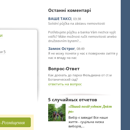
Останні коментарі
ВАШЕ ТАКСІ
, 03:38
Solidní půjčka na zástavu nemovitosti
Potřebujete půjčku a banka Vám nechce vyjít
ти
vstříc? Máte možnost ručit nemovitosti anebo
družstevním bytem?...
Замок Острог
, 08:49
и 5
Я не можу поняти у нас є поверхнях сміття у
нас я впаду на нас
Вопрос-Ответ
Как доехать до парка Фельдмана от ст.м
Ботанический сад?
ответить на вопрос
5 случайных отчетов
«Піший похід уздовж Дніст
ра»
Вибір є завжди! Все наше
-Розміщення
життя - суцільна низка
виборів,...