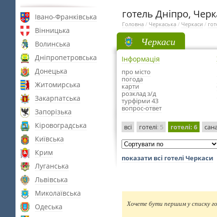
готель Дніпро, Чер
Івано-Франківська
Головна
/
Черкаська
/
Черкаси
/
гот
Вінницька
Черкаси
Волинська
Дніпропетровська
Інформація
Донецька
про місто
погода
Житомирська
карти
розклад з/д
Закарпатська
турфірми 43
вопрос-ответ
Запорізька
Кіровоградська
всі
готелі
: 5
готелі
: 6
сана
Київська
Крим
показати всі готелі Черкаси
Луганська
Львівська
Миколаївська
Хочете бути першим у списку го
Одеська