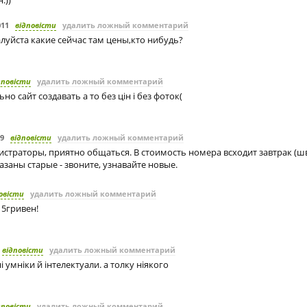
.))
011
відповісти
удалить ложный комментарий
луйста какие сейчас там цены,кто нибудь?
дповісти
удалить ложный комментарий
о сайт создавать а то без цін і без фоток(
09
відповісти
удалить ложный комментарий
страторы, приятно общаться. В стоимость номера всходит завтрак (шв
азаны старые - звоните, узнавайте новые.
овісти
удалить ложный комментарий
15гривен!
відповісти
удалить ложный комментарий
і умніки й інтелектуали. а толку ніякого
дповісти
удалить ложный комментарий