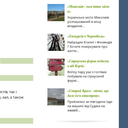
«Миколаїв - пам'ятки міст
а»
Українське місто Миколаїв
розташований в місці
впадання...
«Екскурсія в Чорнобиль»
Набридли Єгипет і Фінляндія
? Хочете поміркувати про
життя...
«Страусина ферма недалек
о від Керчі»
Влітку пару раз з гостями
побувала на страусиній
фермі...
«Старий Крим - місто, що
ів, так і
дало ім'я півострову»
-зал, а також
Приблизно за півгодини їзди
на машині від Судака на
жвавій...