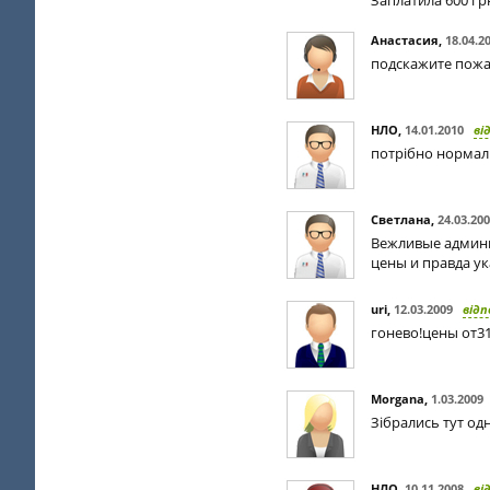
Заплатила 600 грн
Анастасия
,
18.04.2
подскажите пожа
НЛО
,
14.01.2010
ві
потрібно нормальн
Светлана
,
24.03.20
Вежливые админи
цены и правда ук
uri
,
12.03.2009
відп
гонево!цены от3
Morgana
,
1.03.2009
Зібрались тут одн
НЛО
,
10.11.2008
ві