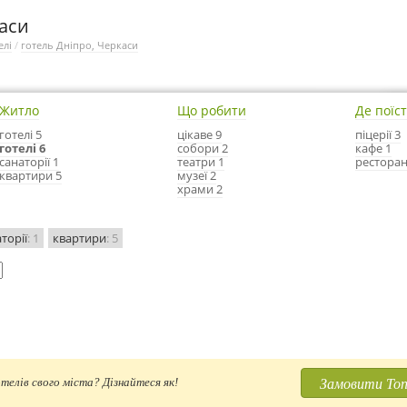
каси
елі
/
готель Дніпро, Черкаси
Житло
Що робити
Де поїс
готелі 5
цікаве 9
піцерії 3
готелі 6
собори 2
кафе 1
санаторії 1
театри 1
ресторан
квартири 5
музеї 2
храми 2
торії
: 1
квартири
: 5
Замовити Топ
телів свого міста? Дізнайтеся як!