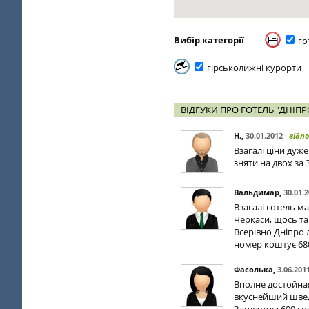
Вибір категорії
го
гірськолижні курорти
ВІДГУКИ ПРО ГОТЕЛЬ "ДНІПР
Н.
,
30.01.2012
відп
Взагалі ціни дуж
зняти на двох за
Вальдимар
,
30.01.
Взагалі готель має
Черкаси, щось так
Всерівно Дніпро 
номер коштує 680
Фасолька
,
3.06.201
Вполне достойная
вкуснейший шведс