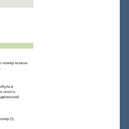
 то номер можна
.
рибула в
о нічого.
, двомісний
нер (!),