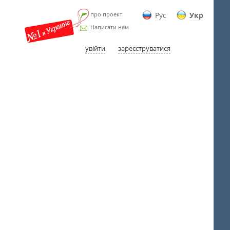
про проект
Рус
Укр
Написати нам
увійти
зареєструватися