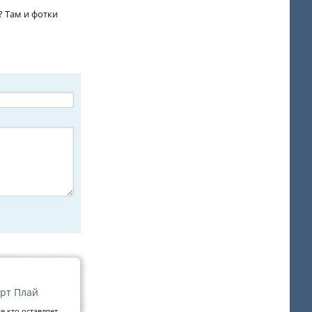
 Там и фотки
орт Плай
е кто оставляет