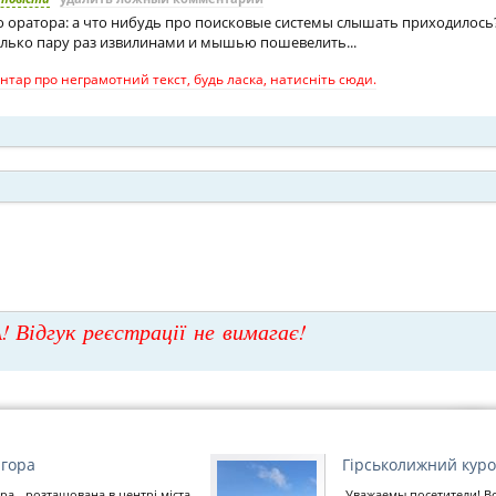
 оратора: а что нибудь про поисковые системы слышать приходилось?
только пару раз извилинами и мышью пошевелить...
тар про неграмотний текст, будь ласка, натисніть сюди.
! Відгук реєстрації не вимагає!
 гора
Гірськолижний кур
ра - розташована в центрі міста,
Уважаемы посетители! Вс