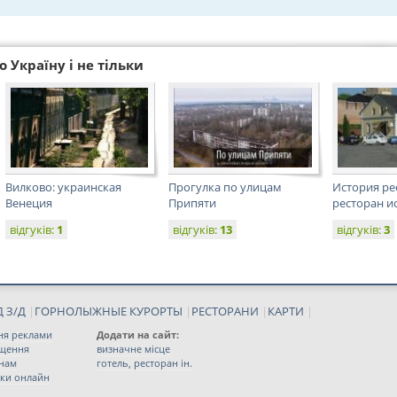
 Україну і не тільки
Вилково: украинская
Прогулка по улицам
История ре
Венеция
Припяти
ресторан ис
відгуків:
1
відгуків:
13
відгуків:
3
 З/Д
|
ГОРНОЛЫЖНЫЕ КУРОРТЫ
|
РЕСТОРАНИ
|
КАРТИ
|
ня реклами
Додати на сайт:
іщення
визначне місце
 нам
готель, ресторан ін.
ки онлайн