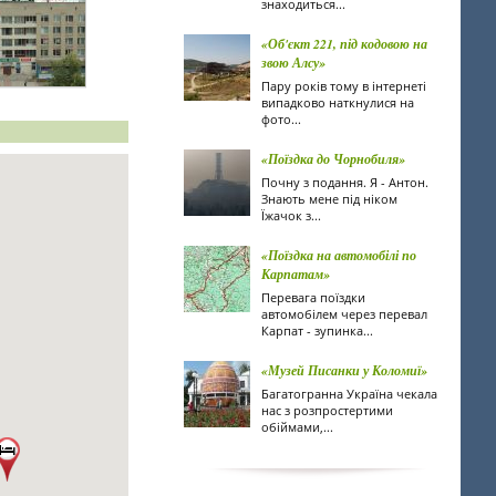
знаходиться...
«Об'єкт 221, під кодовою на
звою Алсу»
Пару років тому в інтернеті
випадково наткнулися на
фото...
«Поїздка до Чорнобиля»
Почну з подання. Я - Антон.
Знають мене під ніком
Їжачок з...
«Поїздка на автомобілі по
Карпатам»
Перевага поїздки
автомобілем через перевал
Карпат - зупинка...
«Музей Писанки у Коломиї»
Багатогранна Україна чекала
нас з розпростертими
обіймами,...