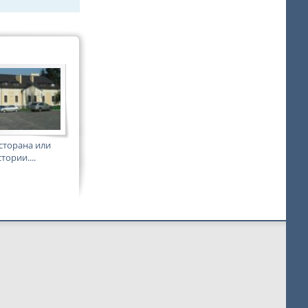
сторана или
тории....