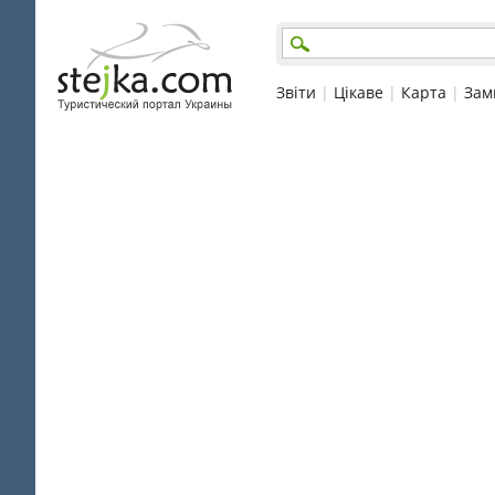
Звіти
|
Цікаве
|
Карта
|
Зам