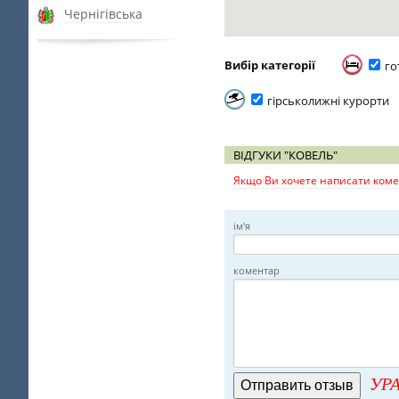
Чернігівська
Вибір категорії
го
гірськолижні курорти
ВІДГУКИ "КОВЕЛЬ"
Якщо Ви хочете написати комен
ім'я
коментар
УРА