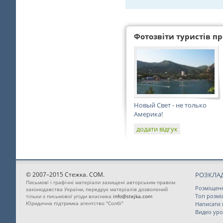
Фотозвіти туристів про
Новый Свет - не только
Америка!
додати відгук
© 2007–2015 Стежка. COM.
РОЗКЛАД
Письмові і графічні матеріали захищені авторським правом
Розміщен
законодавства України, передрук матеріалів дозволений
Топ розм
тільки з письмової угоди власника
info@stejka.com
Юридична підтримка агентство "Солбі"
Написати
Видео уро