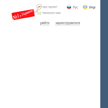
про проект
Рус
Укр
Написати нам
увійти
зареєструватися