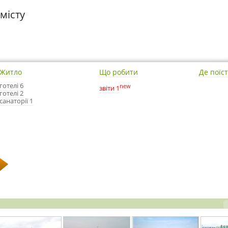
місту
Житло
Що робити
Де поїс
готелі 6
new
звіти 1
готелі 2
санаторії 1