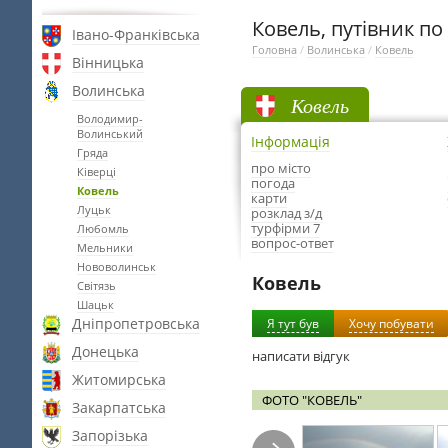
Ковель, путівник по 
Івано-Франківська
Головна
/
Волинська
/
Ковель
Вінницька
Волинська
Ковель
Володимир-
Волинський
Інформація
Гряда
про місто
Ківерці
погода
Ковель
карти
Луцьк
розклад з/д
турфірми 7
Любомль
вопрос-ответ
Мельники
Нововолинськ
Ковель
Світязь
Шацьк
Дніпропетровська
Я тут був
Хочу побувати
Донецька
написати відгук
Житомирська
ФОТО "КОВЕЛЬ"
Закарпатська
Запорізька