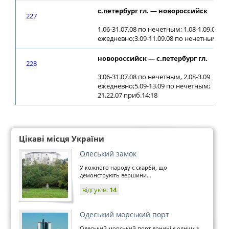
с.петербург гл. — новороссийск
227
1.06-31.07.08 по нечетным; 1.08-1.09.08
ежедневно;3.09-11.09.08 по нечетным
новороссийск — с.петербург гл.
228
3.06-31.07.08 по нечетным, 2.08-3.09
ежедневно;5.09-13.09 по нечетным;
21,22.07 приб.14:18
Цікаві місця України
Олеський замок
У кожного народу є скарби, що
демонструють вершини...
відгуків:
14
Одеський морський порт
Одеський морський порт донині є одним з