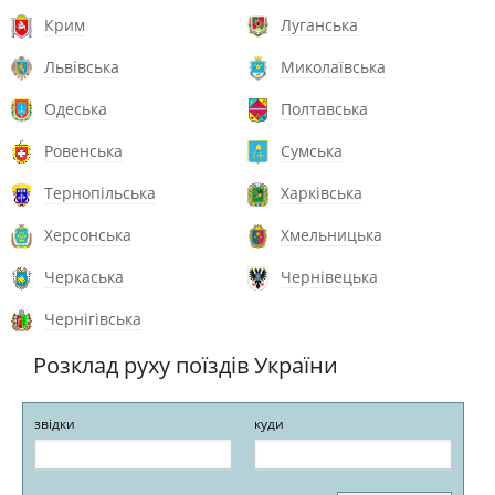
Крим
Луганська
Львівська
Миколаївська
Одеська
Полтавська
Ровенська
Сумська
Тернопільська
Харківська
Херсонська
Хмельницька
Черкаська
Чернівецька
Чернігівська
Розклад руху поїздів України
звідки
куди