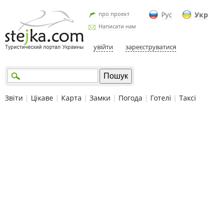
про проект
Рус
Укр
Написати нам
увійти
зареєструватися
Звіти
|
Цікаве
|
Карта
|
Замки
|
Погода
|
Готелі
|
Таксі