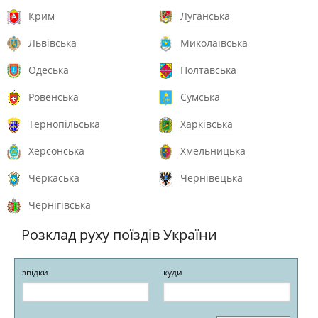
Крим
Луганська
Львівська
Миколаївська
Одеська
Полтавська
Ровенська
Сумська
Тернопільська
Харківська
Херсонська
Хмельницька
Черкаська
Чернівецька
Чернігівська
Розклад руху поїздів України
звідки
куди