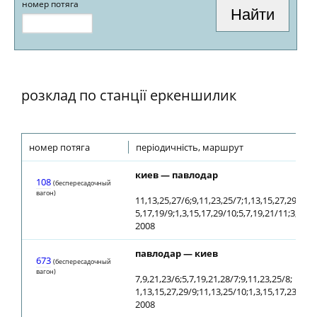
номер потяга
розклад по станції еркеншилик
номер потяга
періодичність, маршрут
киев — павлодар
108
(беспересадочный
вагон)
11,13,25,27/6;9,11,23,25/7;1,13,15,27,29/8;
5,17,19/9;1,3,15,17,29/10;5,7,19,21/11;3,5,17
2008
павлодар — киев
673
(беспересадочный
вагон)
7,9,21,23/6;5,7,19,21,28/7;9,11,23,25/8;
1,13,15,27,29/9;11,13,25/10;1,3,15,17,23/11;1
2008