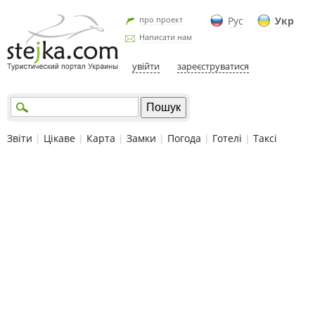
про проект
Рус
Укр
Написати нам
увійти
зареєструватися
Звіти
|
Цікаве
|
Карта
|
Замки
|
Погода
|
Готелі
|
Таксі