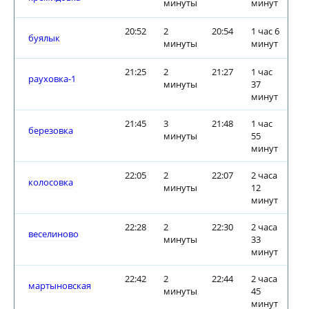
минуты
минут
20:52
2
20:54
1 час 6
буялык
минуты
минут
21:25
2
21:27
1 час
рауховка-1
минуты
37
минут
21:45
3
21:48
1 час
березовка
минуты
55
минут
22:05
2
22:07
2 часа
колосовка
минуты
12
минут
22:28
2
22:30
2 часа
веселиново
минуты
33
минут
22:42
2
22:44
2 часа
мартыновская
минуты
45
минут