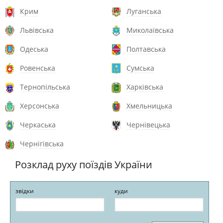
Крим
Луганська
Львівська
Миколаївська
Одеська
Полтавська
Ровенська
Сумська
Тернопільська
Харківська
Херсонська
Хмельницька
Черкаська
Чернівецька
Чернігівська
Розклад руху поїздів України
звідки
куди