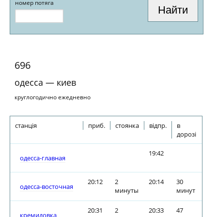
номер потяга
696
одесса — киев
круглогодично ежедневно
станція
приб.
стоянка
відпр.
в
дорозі
19:42
одесса-главная
20:12
2
20:14
30
одесса-восточная
минуты
минут
20:31
2
20:33
47
кремидовка