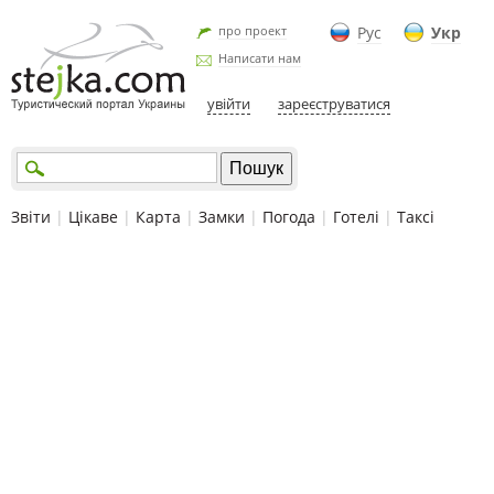
про проект
Рус
Укр
Написати нам
увійти
зареєструватися
Звіти
|
Цікаве
|
Карта
|
Замки
|
Погода
|
Готелі
|
Таксі