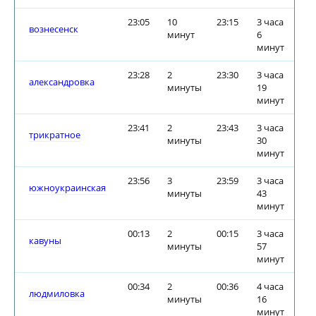
23:05
10
23:15
3 часа
вознесенск
минут
6
минут
23:28
2
23:30
3 часа
александровка
минуты
19
минут
23:41
2
23:43
3 часа
трикратное
минуты
30
минут
23:56
3
23:59
3 часа
южноукраинская
минуты
43
минут
00:13
2
00:15
3 часа
кавуны
минуты
57
минут
00:34
2
00:36
4 часа
людмиловка
минуты
16
минут