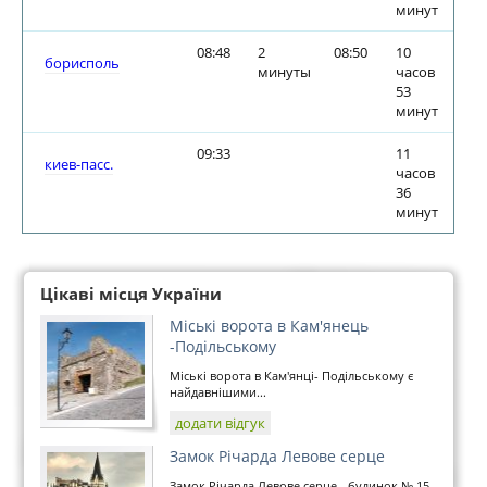
минут
08:48
2
08:50
10
борисполь
минуты
часов
53
минут
09:33
11
киев-пасс.
часов
36
минут
Цікаві місця України
Міські ворота в Кам'янець
-Подільському
Міські ворота в Кам'янці- Подільському є
найдавнішими...
додати відгук
Замок Річарда Левове серце
Замок Річарда Левове серце - будинок № 15