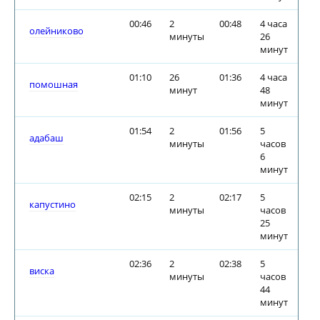
00:46
2
00:48
4 часа
олейниково
минуты
26
минут
01:10
26
01:36
4 часа
помошная
минут
48
минут
01:54
2
01:56
5
адабаш
минуты
часов
6
минут
02:15
2
02:17
5
капустино
минуты
часов
25
минут
02:36
2
02:38
5
виска
минуты
часов
44
минут