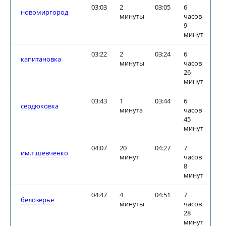
03:03
2
03:05
6
новомиргород
минуты
часов
9
минут
03:22
2
03:24
6
капитановка
минуты
часов
26
минут
03:43
1
03:44
6
сердюковка
минута
часов
45
минут
04:07
20
04:27
7
им.т.шевченко
минут
часов
8
минут
04:47
4
04:51
7
белозерье
минуты
часов
28
минут