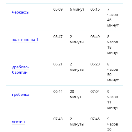
05:09
6 минут
05:15
7
черкассы
часов
46
минут
05:47
2
05:49
8
золотоноша-1
минуты
часов
18
минут
06:21
2
06:23
8
драбово-
минуты
часов
барятин.
50
минут
06:44
20
07:04
9
гребенка
минут
часов
11
минут
07:43
2
07:45
9
яготин
минуты
часов
50