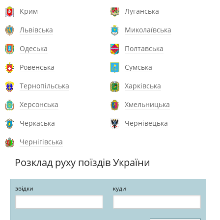
Крим
Луганська
Львівська
Миколаївська
Одеська
Полтавська
Ровенська
Сумська
Тернопільська
Харківська
Херсонська
Хмельницька
Черкаська
Чернівецька
Чернігівська
Розклад руху поїздів України
звідки
куди