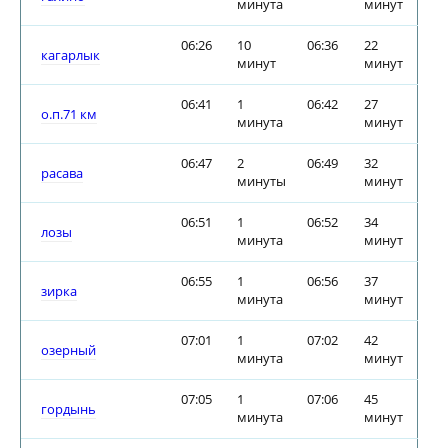
минута
минут
06:26
10
06:36
22
кагарлык
минут
минут
06:41
1
06:42
27
о.п.71 км
минута
минут
06:47
2
06:49
32
расава
минуты
минут
06:51
1
06:52
34
лозы
минута
минут
06:55
1
06:56
37
зирка
минута
минут
07:01
1
07:02
42
озерный
минута
минут
07:05
1
07:06
45
гордынь
минута
минут