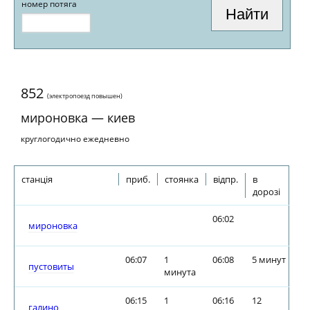
номер потяга
852
(электропоезд повышен)
мироновка — киев
круглогодично ежедневно
станція
приб.
стоянка
відпр.
в
дорозі
06:02
мироновка
06:07
1
06:08
5 минут
пустовиты
минута
06:15
1
06:16
12
галино