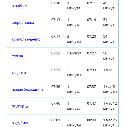
07:10
1
07:11
49
о.п.45 км
минута
минут
07:13
1
07:14
51
щербановка
минута
минут
07:17
3
07:20
54
триполье-днепр.
минуты
минут
07:22
5 минут
07:27
56
стугна
минут
07:31
2
07:33
1 час
таценки
минуты
07:36
1
07:37
1 час 3
новые безрадичи
минута
минуты
07:46
1
07:47
1 час 12
подгорцы
минута
минут
08:01
2
08:03
1 час 26
выдубичи
минуты
минут