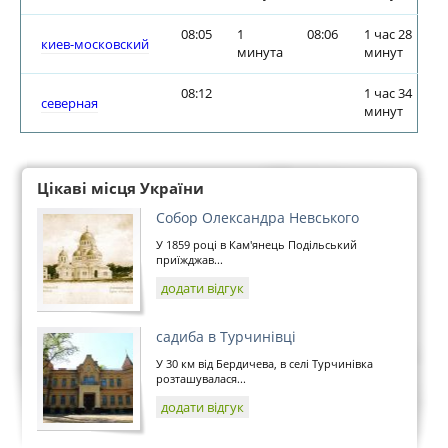
08:05
1
08:06
1 час 28
киев-московский
минута
минут
08:12
1 час 34
северная
минут
Цікаві місця України
Собор Олександра Невського
У 1859 році в Кам'янець Подільський
приїжджав...
додати відгук
садиба в Турчинівці
У 30 км від Бердичева, в селі Турчинівка
розташувалася...
додати відгук