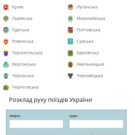
Крим
Луганська
Львівська
Миколаївська
Одеська
Полтавська
Ровенська
Сумська
Тернопільська
Харківська
Херсонська
Хмельницька
Черкаська
Чернівецька
Чернігівська
Розклад руху поїздів України
звідки
куди