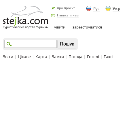
про проект
Рус
Укр
Написати нам
увійти
зареєструватися
Звіти
|
Цікаве
|
Карта
|
Замки
|
Погода
|
Готелі
|
Таксі