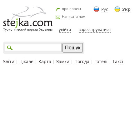
про проект
Рус
Укр
Написати нам
увійти
зареєструватися
Звіти
|
Цікаве
|
Карта
|
Замки
|
Погода
|
Готелі
|
Таксі