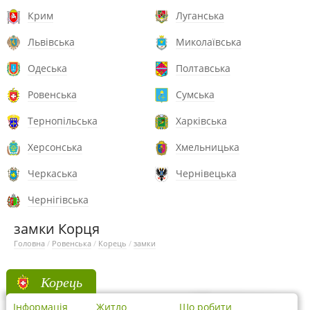
Крим
Луганська
Львівська
Миколаївська
Одеська
Полтавська
Ровенська
Сумська
Тернопільська
Харківська
Херсонська
Хмельницька
Черкаська
Чернівецька
Чернігівська
замки Корця
Головна
/
Ровенська
/
Корець
/
замки
Корець
Інформація
Житло
Що робити