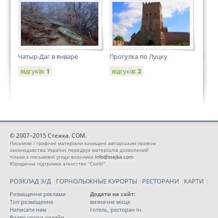
Чатыр-Даг в январе
Прогулка по Луцку
відгуків:
1
відгуків:
2
© 2007–2015 Стежка. COM.
Письмові і графічні матеріали захищені авторським правом
законодавства України, передрук матеріалів дозволений
тільки з письмової угоди власника
info@stejka.com
Юридична підтримка агентство "Солбі"
РОЗКЛАД З/Д
|
ГОРНОЛЫЖНЫЕ КУРОРТЫ
|
РЕСТОРАНИ
|
КАРТИ
|
Розміщення реклами
Додати на сайт:
Топ розміщення
визначне місце
Написати нам
готель, ресторан ін.
Видео уроки онлайн