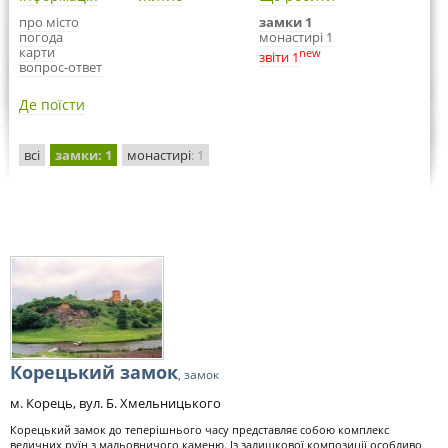
про місто
замки 1
погода
монастирі 1
карти
new
звіти 1
вопрос-ответ
Де поїсти
всі
замки
: 1
монастирі
: 1
Корецький замок
, замок
м. Корець, вул. Б. Хмельницького
Корецький замок до теперішнього часу представляє собою комплекс
величних руїн з мальовничого каменю. Із залишкової композиції особливо