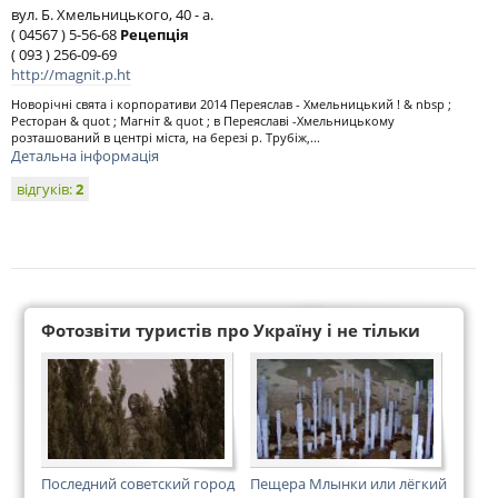
вул. Б. Хмельницького, 40 - а.
( 04567 ) 5-56-68
Рецепція
( 093 ) 256-09-69
http://magnit.p.ht
Новорічні свята і корпоративи 2014 Переяслав - Хмельницький ! & nbsp ;
Ресторан & quot ; Магніт & quot ; в Переяславі -Хмельницькому
розташований в центрі міста, на березі р. Трубіж,...
Детальна інформація
відгуків:
2
Фотозвіти туристів про Україну і не тільки
Последний советский город
Пещера Млынки или лёгкий