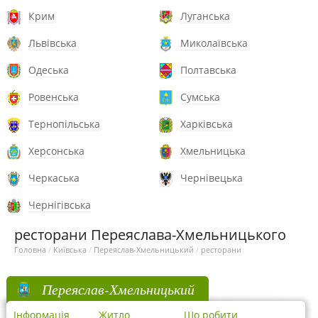
Крим
Луганська
Львівська
Миколаївська
Одеська
Полтавська
Ровенська
Сумська
Тернопільська
Харківська
Херсонська
Хмельницька
Черкаська
Чернівецька
Чернігівська
ресторани Переяслава-Хмельницького
Головна
/
Київська
/
Переяслав-Хмельницький
/
ресторани
Переяслав-Хмельницький
Інформація
Житло
Що робити