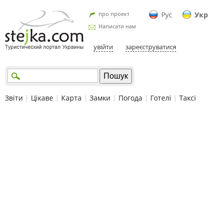
про проект
Рус
Укр
Написати нам
увійти
зареєструватися
Звіти
|
Цікаве
|
Карта
|
Замки
|
Погода
|
Готелі
|
Таксі