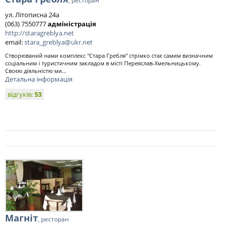
, ресторан
ул. Літописна 24а
(063) 7550777
адміністрація
http://staragreblya.net
email:
stara_greblya@ukr.net
Створюваний нами комплекс "Стара Гребля" стрімко стає самим визначним
соціальним і туристичним закладом в місті Переяслав-Хмельницькому.
Своєю діяльністю ми...
Детальна інформація
відгуків:
53
Магніт
, ресторан