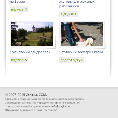
на Земле
экстрим для офисных
работников
відгуків:
1
відгуків:
1
Софиевский дендропарк
Ялтинский зоопарк Сказка
відгуків:
5
додати відгук
© 2007–2015 Стежка. COM.
Письмові і графічні матеріали захищені авторським правом
законодавства України, передрук матеріалів дозволений
тільки з письмової угоди власника
info@stejka.com
Юридична підтримка агентство "Солбі"