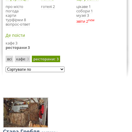
про місто
готелі 2
цікаве 1
погода
собори 1
карти
музеї 3
турфірми 8
new
звіти 2
вопрос-ответ
Де поїсти
кафе 3
ресторани 3
всі
кафе
: 3
ресторани
: 3
Стара Гребля