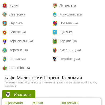
Крим
Луганська
Львівська
Миколаївська
Одеська
Полтавська
Ровенська
Сумська
Тернопільська
Харківська
Херсонська
Хмельницька
Черкаська
Чернівецька
Чернігівська
кафе Маленький Париж, Коломия
Головна
/
Івано-Франківська
/
Коломия
/
кафе
/
кафе Маленький Париж,
Коломия
Коломия
Інформація
Житло
Що робити