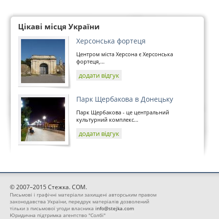
Цікаві місця України
Херсонська фортеця
Центром міста Херсона є Херсонська
фортеця,...
додати відгук
Парк Щербакова в Донецьку
Парк Щербакова - це центральний
культурний комплекс...
додати відгук
© 2007–2015 Стежка. COM.
Письмові і графічні матеріали захищені авторським правом
законодавства України, передрук матеріалів дозволений
тільки з письмової угоди власника
info@stejka.com
Юридична підтримка агентство "Солбі"