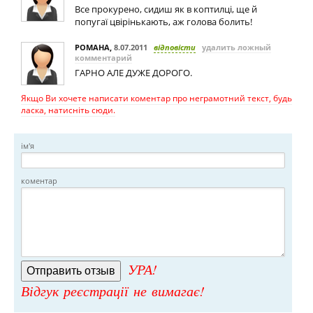
Все прокурено, сидиш як в коптилці, ще й
попугаї цвірінькають, аж голова болить!
РОМАНА
,
8.07.2011
відповісти
удалить ложный
комментарий
ГАРНО АЛЕ ДУЖЕ ДОРОГО.
Якщо Ви хочете написати коментар про неграмотний текст, будь
ласка, натисніть сюди.
ім'я
коментар
УРА!
Відгук реєстрації не вимагає!