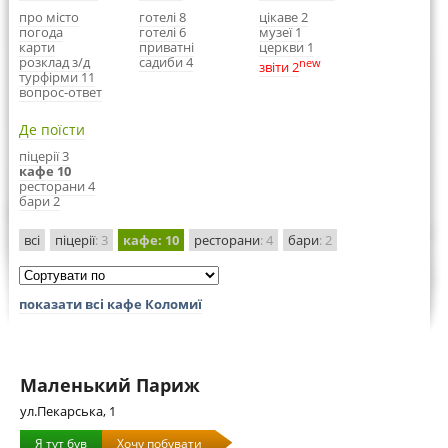
про місто
готелі 8
цікаве 2
погода
готелі 6
музеї 1
карти
приватні
церкви 1
розклад з/д
садиби 4
new
звіти 2
турфірми 11
вопрос-ответ
Де поїсти
піцерії 3
кафе 10
ресторани 4
бари 2
всі
піцерії
: 3
кафе
: 10
ресторани
: 4
бари
: 2
показати всі кафе Коломиї
Маленький Париж
ул.Пекарська, 1
Я тут був
Хочу побувати