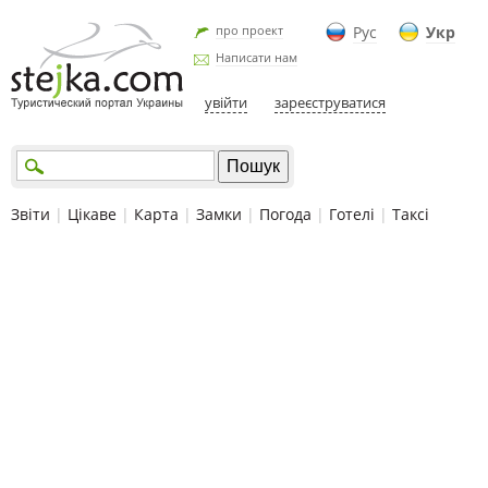
про проект
Рус
Укр
Написати нам
увійти
зареєструватися
Звіти
|
Цікаве
|
Карта
|
Замки
|
Погода
|
Готелі
|
Таксі