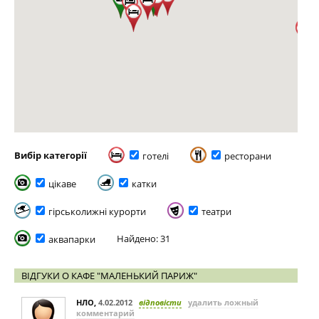
Вибір категорії
готелі
ресторани
цікаве
катки
гірськолижні курорти
театри
Найдено: 31
аквапарки
ВІДГУКИ О КАФЕ "МАЛЕНЬКИЙ ПАРИЖ"
НЛО
,
4.02.2012
відповісти
удалить ложный
комментарий