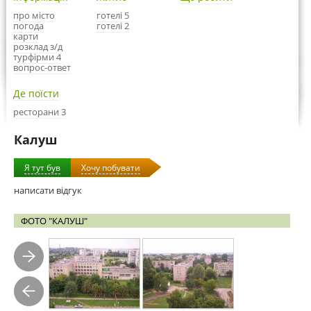
про місто
готелі 5
погода
готелі 2
карти
розклад з/д
турфірми 4
вопрос-ответ
Де поїсти
ресторани 3
Калуш
Я тут був
Хочу побувати
написати відгук
ФОТО "КАЛУШ"