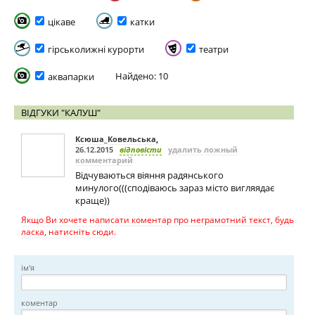
цікаве
катки
гірськолижні курорти
театри
Найдено: 10
аквапарки
ВІДГУКИ "КАЛУШ"
Ксюша_Ковельська
,
26.12.2015
відповісти
удалить ложный
комментарий
Відчуваються віяння радянського
минулого(((сподіваюсь зараз місто вигляядає
краще))
Якщо Ви хочете написати коментар про неграмотний текст, будь
ласка, натисніть сюди.
ім'я
коментар