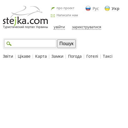
про проект
Рус
Укр
Написати нам
увійти
зареєструватися
Звіти
|
Цікаве
|
Карта
|
Замки
|
Погода
|
Готелі
|
Таксі