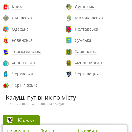
Крим
Луганська
Львівська
Миколаївська
Одеська
Полтавська
Ровенська
Сумська
Тернопільська
Харківська
Херсонська
Хмельницька
Черкаська
Чернівецька
Чернігівська
Калуш, путівник по місту
Головна
/
Івано-Франківська
/
Калуш
Калуш
Інформація
Житло
Що робити