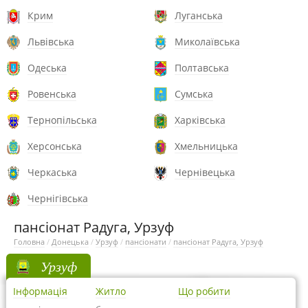
Крим
Луганська
Львівська
Миколаївська
Одеська
Полтавська
Ровенська
Сумська
Тернопільська
Харківська
Херсонська
Хмельницька
Черкаська
Чернівецька
Чернігівська
пансіонат Радуга, Урзуф
Головна
/
Донецька
/
Урзуф
/
пансіонати
/
пансіонат Радуга, Урзуф
Урзуф
Інформація
Житло
Що робити