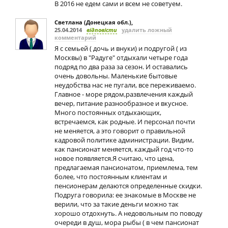
В 2016 не едем сами и всем не советуем.
Светлана (Донецкая обл.)
,
25.04.2014
відповісти
удалить ложный
комментарий
Я с семьей ( дочь и внуки) и подругой ( из
Москвы) в "Радуге" отдыхали четыре года
подряд по два раза за сезон. И оставались
очень довольны. Маленькие бытовые
неудобства нас не пугали, все переживаемо.
Главное - море рядом,развлечения каждый
вечер, питание разнообразное и вкусное.
Много постоянных отдыхающих,
встречаемся, как родные. И персонал почти
не меняется, а это говорит о правильной
кадровой политике администрации. Видим,
как пансионат меняется, каждый год что-то
новое появляется.Я считаю, что цена,
предлагаемая пансионатом, приемлема, тем
более, что постоянным клиентам и
пенсионерам делаются определенные скидки.
Подруга говорила: ее знакомые в Москве не
верили, что за такие деньги можно так
хорошо отдохнуть. А недовольным по поводу
очереди в душ, мора рыбы ( в чем пансионат