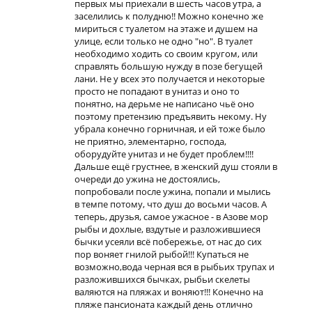
первых мы приехали в шесть часов утра, а
заселились к полудню!! Можно конечно же
мириться с туалетом на этаже и душем на
улице, если только не одно "но". В туалет
необходимо ходить со своим кругом, или
справлять большую нужду в позе бегущей
лани. Не у всех это получается и некоторые
просто не попадают в унитаз и оно то
понятно, на дерьме не написано чьё оно
поэтому претензию предъявить некому. Ну
убрала конечно горничная, и ей тоже было
не приятно, элементарно, господа,
оборудуйте унитаз и не будет проблем!!!!
Дальше ещё грустнее, в женский душ стояли в
очереди до ужина не достоялись,
попробовали после ужина, попали и мылись
в темпе потому, что душ до восьми часов. А
теперь, друзья, самое ужасное - в Азове мор
рыбы и дохлые, вздутые и разложившиеся
бычки усеяли всё побережье, от нас до сих
пор воняет гнилой рыбой!!! Купаться не
возможно,вода черная вся в рыбьих трупах и
разложившихся бычках, рыбьи скелеты
валяются на пляжах и воняют!!! Конечно на
пляже пансионата каждый день отлично