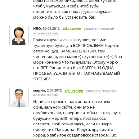
воды на этаже!Приходилось ребенку греть
чтоб умыться,да и себе,чтоб зубы
почистить,так как вода ледяная,я думаю
можно было бы установить бак.
НЛО
,
30.08.2012
відповісти
удалить ложный
комментарий
Радуга идеальная, а за туалет, возьми
туалетную бумагу и ВСЯ ПРОБЛЕМА! Кормят
отлично, душ ЗАМЕЧАТЕЛЬНЫЙ, там
чистенько один смаил =) вкусненько =) =) А за
море конечно что ты думала?! Этому морю
сто ЛЕТ! Раньше это был ЛАГЕРЬ. И ОДНА
ПРОСЬБА: УДАЛИТЕ ЭТОТ ТАК НАЗЫВАЕМЫЙ
"ОТЗЫВ"
мария
,
2.07.2012
відповісти
удалить ложный
комментарий
Написала отзыв о пансионате на ихнем
официальном сайте, они его не
опубликовали, наверное чтобы не отпугнуть
будущих жертв!!!! Теперь постараюсь
оставить свой отзыв здесь, если цензура
пропустит. Пансионат Радуга, друзья, это
хорошо забытое совдеповское старое!!! Во