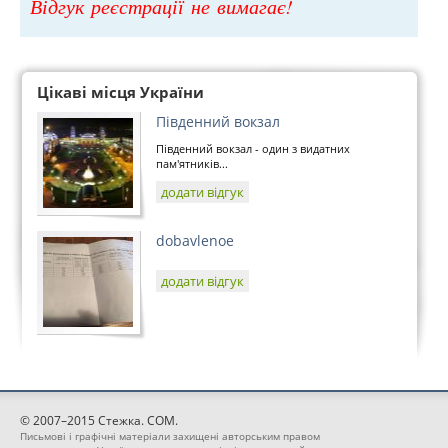
Відгук реєстрації не вимагає!
Цікаві місця України
Південний вокзал
Південний вокзал - один з видатних
пам'ятників...
додати відгук
dobavlenoe
додати відгук
© 2007–2015 Стежка. COM.
Письмові і графічні матеріали захищені авторським правом