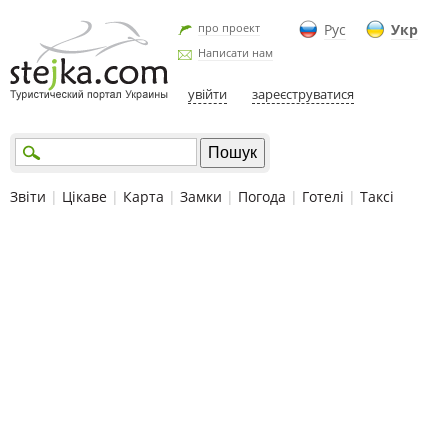
про проект
Рус
Укр
Написати нам
увійти
зареєструватися
Звіти
|
Цікаве
|
Карта
|
Замки
|
Погода
|
Готелі
|
Таксі