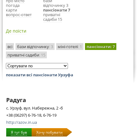
про місто
бази
погода
відпочинку 3
карти
пансіонати 7
вопрос-ответ
приватні
садиби 15
Де поїсти
всі
бази відпочинку
: 3
міні-готелі
: 1
пансіонати
: 7
приватні садиби
: 15
показати всі пансіонати Урзуфа
Радуга
с. Урзуф, вул. Набережна, 2 -б
+38 (06297) 6-76-18, 6-76-19
http://azov.in.ua
Я тут був
Хочу побувати