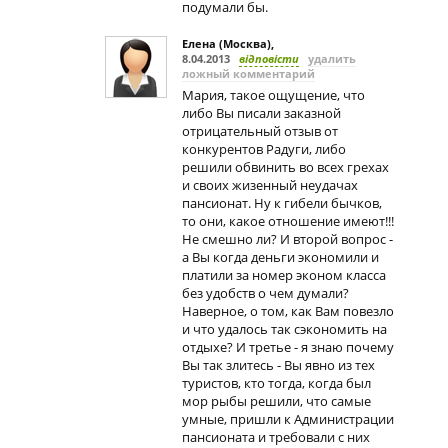
подумали бы.
Елена (Москва)
,
8.04.2013
відповісти
удалить
ложный комментарий
Мария, такое ощущение, что
либо Вы писали заказной
отрицательный отзыв от
конкурентов Радуги, либо
решили обвинить во всех грехах
и своих жизенный неудачах
пансионат. Ну к гибели бычков,
то они, какое отношение имеют!!!
Не смешно ли? И второй вопрос -
а Вы когда деньги экономили и
платили за номер эконом класса
без удобств о чем думали?
Наверное, о том, как Вам повезло
и что удалось так сэкономить на
отдыхе? И третье - я знаю почему
Вы так злитесь - Вы явно из тех
туристов, кто тогда, когда был
мор рыбы решили, что самые
умные, пришли к Администрации
пансионата и требовали с них