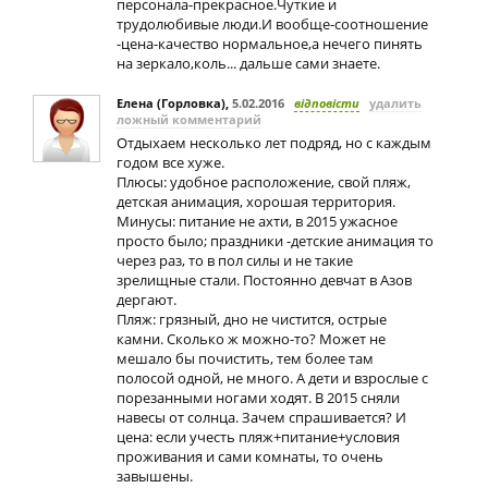
персонала-прекрасное.Чуткие и
трудолюбивые люди.И вообще-соотношение
-цена-качество нормальное,а нечего пинять
на зеркало,коль... дальше сами знаете.
Елена (Горловка)
,
5.02.2016
відповісти
удалить
ложный комментарий
Отдыхаем несколько лет подряд, но с каждым
годом все хуже.
Плюсы: удобное расположение, свой пляж,
детская анимация, хорошая территория.
Минусы: питание не ахти, в 2015 ужасное
просто было; праздники -детские анимация то
через раз, то в пол силы и не такие
зрелищные стали. Постоянно девчат в Азов
дергают.
Пляж: грязный, дно не чистится, острые
камни. Сколько ж можно-то? Может не
мешало бы почистить, тем более там
полосой одной, не много. А дети и взрослые с
порезанными ногами ходят. В 2015 сняли
навесы от солнца. Зачем спрашивается? И
цена: если учесть пляж+питание+условия
проживания и сами комнаты, то очень
завышены.