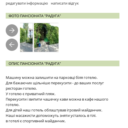
редагувати інформацію
написати відгук
ФОТО ПАНСІОНАТА "РАДУГА"
ОПИС ПАНСІОНАТА "РАДУГА"
Машину можна залишити на парковці біля готелю.
Для бажаючих щільніше перекусити - до ваших послуг
ресторан готелю.
У готелю є приватний пляж.
Перекусити і випити чашечку кави можна в кафе нашого
готелю.
Для дітей наш готель облаштував ігровий майданчик.
Наші масажисти допоможуть зняти усталось в тілі.
в готелі є спортивний майданчик.