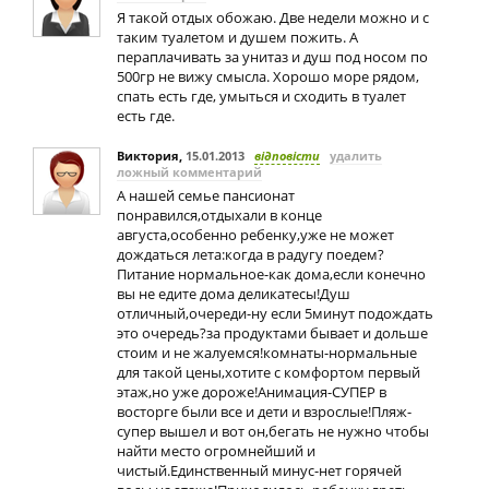
Я такой отдых обожаю. Две недели можно и с
таким туалетом и душем пожить. А
пераплачивать за унитаз и душ под носом по
500гр не вижу смысла. Хорошо море рядом,
спать есть где, умыться и сходить в туалет
есть где.
Виктория
,
15.01.2013
відповісти
удалить
ложный комментарий
А нашей семье пансионат
понравился,отдыхали в конце
августа,особенно ребенку,уже не может
дождаться лета:когда в радугу поедем?
Питание нормальное-как дома,если конечно
вы не едите дома деликатесы!Душ
отличный,очереди-ну если 5минут подождать
это очередь?за продуктами бывает и дольше
стоим и не жалуемся!комнаты-нормальные
для такой цены,хотите с комфортом первый
этаж,но уже дороже!Анимация-СУПЕР в
восторге были все и дети и взрослые!Пляж-
супер вышел и вот он,бегать не нужно чтобы
найти место огромнейший и
чистый.Единственный минус-нет горячей