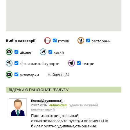
Вибір категорії
готелі
ресторани
цікаве
катки
гірськолижні курорти
театри
Найдено: 24
аквапарки
ВІДГУКИ О ПАНСІОНАТІ "РАДУГА"
Елена(Дружковка)
,
20.07.2016
відповісти
удалить ложный
комментарий
Прочитав отрицательный
отзыв,пожалела,что путевки оплачены.Но
была приятно удивлена,отношение