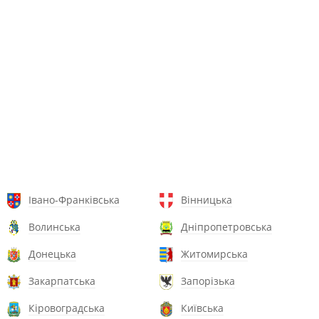
Івано-Франківська
Вінницька
Волинська
Дніпропетровська
Донецька
Житомирська
Закарпатська
Запорізька
Кіровоградська
Київська