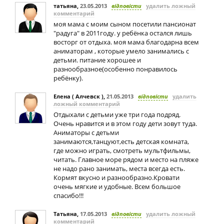
татьяна
,
23.05.2013
відповісти
удалить ложный
комментарий
моя мама с моим сыном посетили пансионат
"радуга" в 2011году. у ребёнка остался лишь
восторг от отдыха. моя мама благодарна всем
аниматорам , которые умело занимались с
детьми. питание хорошее и
разнообразное(особенно понравилось
ребёнку).
Елена ( Алчевск )
,
21.05.2013
відповісти
удалить
ложный комментарий
Отдыхали с детьми уже три года подряд.
Очень нравится и в этом году дети зовут туда.
Аниматоры с детьми
занимаются,танцуют,есть детская комната,
где можно играть, смотреть мультфильмы,
читать. Главное море рядом и место на пляже
не надо рано занимать, места всегда есть.
Кормят вкусно и разнообразно.Кровати
очень мягкие и удобные. Всем большое
спасибо!!!
Татьяна
,
17.05.2013
відповісти
удалить ложный
комментарий