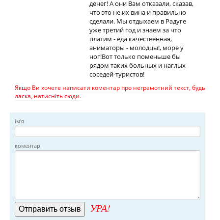
денег! А они Вам отказали, сказав,
что это не их вина и правильно
сделали. Мы отдыхаем в Радуге
уже третий год и знаем за что
платим - еда качественная,
аниматоры - молодцы!, море у
ног!Вот только поменьше бы
рядом таких больных и наглых
соседей-туристов!
Якщо Ви хочете написати коментар про неграмотний текст, будь
ласка, натисніть сюди.
ім'я
коментар
УРА!