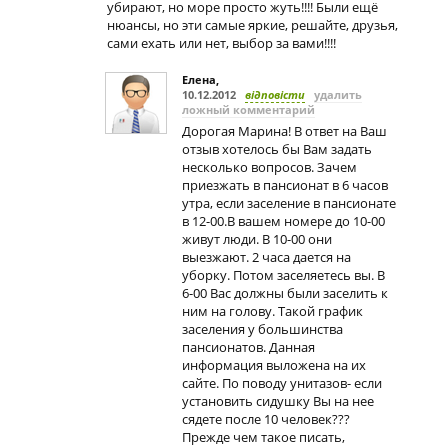
убирают, но море просто жуть!!!! Были ещё
нюансы, но эти самые яркие, решайте, друзья,
сами ехать или нет, выбор за вами!!!!
Елена
,
10.12.2012
відповісти
удалить
ложный комментарий
Дорогая Марина! В ответ на Ваш
отзыв хотелось бы Вам задать
несколько вопросов. Зачем
приезжать в пансионат в 6 часов
утра, если заселение в пансионате
в 12-00.В вашем номере до 10-00
живут люди. В 10-00 они
выезжают. 2 часа дается на
уборку. Потом заселяетесь вы. В
6-00 Вас должны были заселить к
ним на голову. Такой график
заселения у большинства
пансионатов. Данная
информация выложена на их
сайте. По поводу унитазов- если
установить сидушку Вы на нее
сядете после 10 человек???
Прежде чем такое писать,