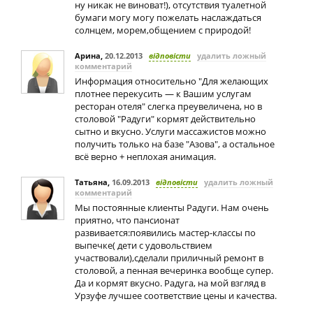
ну никак не виноват!), отсутствия туалетной
бумаги могу могу пожелать наслаждаться
солнцем, морем,общением с природой!
Арина
,
20.12.2013
відповісти
удалить ложный
комментарий
Информация относительно "Для желающих
плотнее перекусить — к Вашим услугам
ресторан отеля" слегка преувеличена, но в
столовой "Радуги" кормят действительно
сытно и вкусно. Услуги массажистов можно
получить только на базе "Азова", а остальное
всё верно + неплохая анимация.
Татьяна
,
16.09.2013
відповісти
удалить ложный
комментарий
Мы постоянные клиенты Радуги. Нам очень
приятно, что пансионат
развивается:появились мастер-классы по
выпечке( дети с удовольствием
участвовали),сделали приличный ремонт в
столовой, а пенная вечеринка вообще супер.
Да и кормят вкусно. Радуга, на мой взгляд в
Урзуфе лучшее соответствие цены и качества.