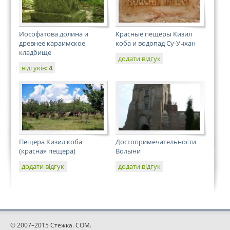
Иософатова долина и
Красные пещеры Кизил
древнее караимское
коба и водопад Cу-Учхан
кладбище
додати відгук
відгуків:
4
Пещера Кизил коба
Достопримечательности
(красная пещера)
Волыни
додати відгук
додати відгук
© 2007–2015 Стежка. COM.