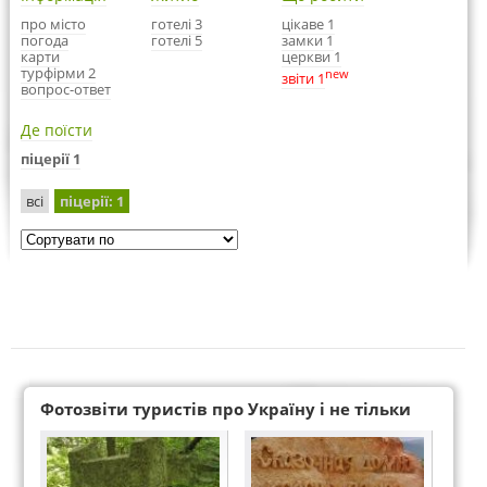
про місто
готелі 3
цікаве 1
погода
готелі 5
замки 1
карти
церкви 1
турфірми 2
new
звіти 1
вопрос-ответ
Де поїсти
піцерії 1
всі
піцерії
: 1
Фотозвіти туристів про Україну і не тільки