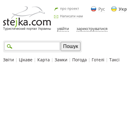
про проект
Рус
Укр
Написати нам
увійти
зареєструватися
Звіти
|
Цікаве
|
Карта
|
Замки
|
Погода
|
Готелі
|
Таксі