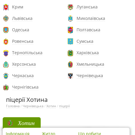
Крим
Луганська
Львівська
Миколаївська
Одеська
Полтавська
Ровенська
Сумська
Тернопільська
Харківська
Херсонська
Хмельницька
Черкаська
Чернівецька
Чернігівська
піцерії Хотина
Головна
/
Чернівецька
/
Хотин
/
піцерії
Хотин
Інформація
Житло
Що робити