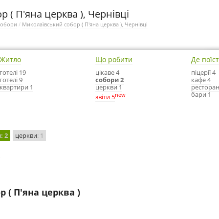
 ( П'яна церква ), Чернівці
собори
/
Миколаївський собор ( П'яна церква ), Чернівці
Житло
Що робити
Де поїс
готелі 19
цікаве 4
піцерії 4
готелі 9
собори 2
кафе 4
квартири 1
церкви 1
ресторан
бари 1
new
звіти 5
и
: 2
церкви
: 1
і
 ( П'яна церква )