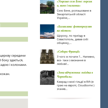
«Угорське село Бене: персик
и, вино і палинка»
Село Бене, розташоване в
Закарпатській області
України,...
«Балаклава: фотопрогулян
ка містом»
Щороку, по приїзду в
Севастополь, давав собі
обіцянку,...
«Собори Франції»
у церкву середини
З чого ж почати ?... Напевно,
З боку здається,
все- таки з визнання в
любові!...
кадою і колонами.
«Зона відчуження: поїздка в
ихожан.
Чорнобиль»
Камрад з моєї гільдії в Rift (я
граю на європі, Cloudborne )
зганяв...