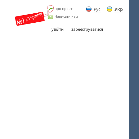
про проект
Рус
Укр
Написати нам
увійти
зареєструватися