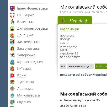
Миколаївський собор
Івано-Франківська
Головна
/
Чернівецька
/
Чернівці
/
Вінницька
Чернівці
Волинська
Дніпропетровська
Інформація
Донецька
про місто
погода
Житомирська
карти
розклад з/д
Закарпатська
таксі 2
турфірми 39
Запорізька
вопрос-ответ
Кіровоградська
всі
візначні місця
: 4
собор
Київська
показати всі собори Чернівц
Крим
Луганська
Львівська
Миколаївський собор
Миколаївська
м. Чернівці, вул. Руська, 35
Одеська
38 ( 0372) 55-14-31