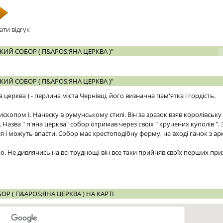
ати відгук
ИЙ СОБОР ( П&APOS;ЯНА ЦЕРКВА )"
ИЙ СОБОР ( П&APOS;ЯНА ЦЕРКВА )"
церква ) - перлина міста Чернівці, його визначна пам'ятка і гордість.
скопом І. Нанеску в румунському стилі. Він за зразок взяв королівськ
. Назва " п'яна церква" собор отримав через своїх " кручених куполів ". 
я і можуть впасти. Собор має хрестоподібну форму, на вході ганок з ар
о. Не дивлячись на всі труднощі він все таки прийняв своїх перших пр
 ( П&APOS;ЯНА ЦЕРКВА ) НА КАРТІ