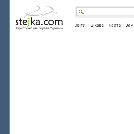
Звіти
|
Цікаве
|
Карта
|
Зам