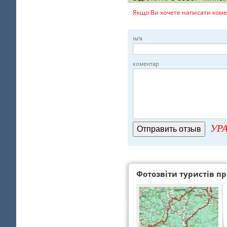
Якщо Ви хочете написати комен
ім'я
коментар
УРА
Фотозвіти туристів про