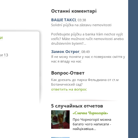
Останні коментарі
ВАШЕ ТАКСІ
, 03:38
Solidní půjčka na zástavu nemovitosti
Potřebujete půjčku a banka Vám nechce vyjít
ти
vstříc? Máte možnost ručit nemovitosti anebo
družstevním bytem?...
Замок Острог
, 08:49
и 13
Я не можу поняти у нас є поверхнях сміття у
нас я впаду на нас
Вопрос-Ответ
Как доехать до парка Фельдмана от ст.м
Ботанический сад?
ответить на вопрос
5 случайных отчетов
«Смачна Чорногорія»
Про Чорногорії можна
багато чого написати -
найцікавіша...