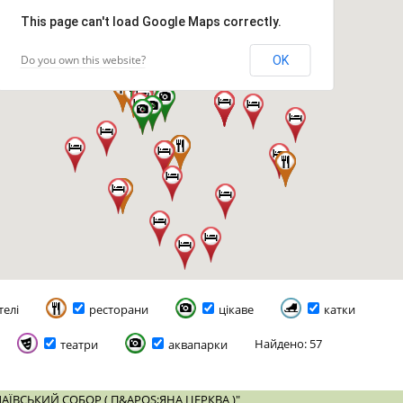
This page can't load Google Maps correctly.
Do you own this website?
OK
телі
ресторани
цікаве
катки
Найдено: 57
театри
аквапарки
ЇВСЬКИЙ СОБОР ( П&APOS;ЯНА ЦЕРКВА )"