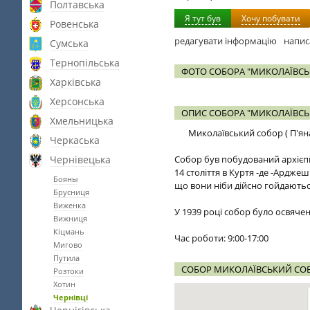
Полтавська
Я тут був
Хочу побувати
Ровенська
редагувати інформацію
напис
Сумська
Тернопільська
ФОТО СОБОРА "МИКОЛАЇВСЬК
Харківська
Херсонська
ОПИС СОБОРА "МИКОЛАЇВСЬК
Хмельницька
Миколаївський собор ( П'яна 
Черкаська
Чернівецька
Собор був побудований архієпи
14 століття в Куртя -де -Арджеш
Бояны
що вони ніби дійсно гойдаютьс
Брусниця
Виженка
У 1939 році собор було освячен
Вижниця
Кіцмань
Час роботи: 9:00-17:00
Мигово
Путила
СОБОР МИКОЛАЇВСЬКИЙ СОБОР
Розтоки
Хотин
Чернівці