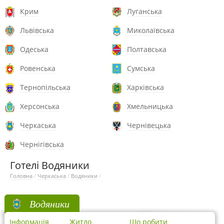
Крим
Луганська
Львівська
Миколаївська
Одеська
Полтавська
Ровенська
Сумська
Тернопільська
Харківська
Херсонська
Хмельницька
Черкаська
Чернівецька
Чернігівська
Готелі Водяники
Головна
/
Черкаська
/
Водяники
/
Водяники
Інформація
Житло
Що робити