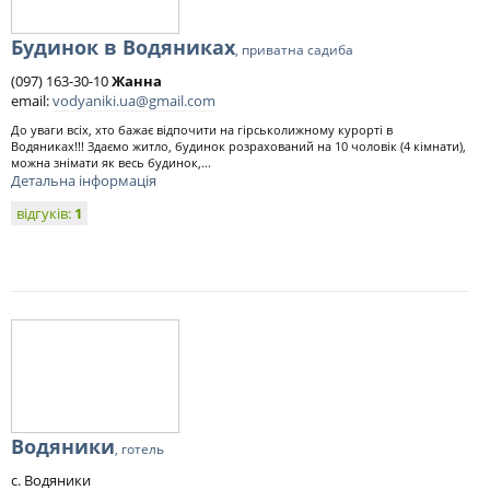
Будинок в Водяниках
, приватна садиба
(097) 163-30-10
Жанна
email:
vodyaniki.ua@gmail.com
До уваги всіх, хто бажає відпочити на гірськолижному курорті в
Водяниках!!! Здаємо житло, будинок розрахований на 10 чоловік (4 кімнати),
можна знімати як весь будинок,...
Детальна інформація
відгуків:
1
Водяники
, готель
с. Водяники