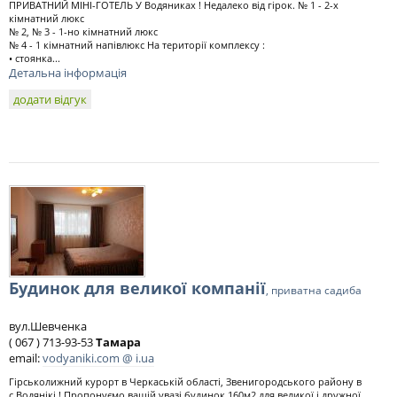
ПРИВАТНИЙ МІНІ-ГОТЕЛЬ У Водяниках ! Недалеко від гірок. № 1 - 2-х
кімнатний люкс
№ 2, № 3 - 1-но кімнатний люкс
№ 4 - 1 кімнатний напівлюкс На території комплексу :
• стоянка...
Детальна інформація
додати відгук
Будинок для великої компанії
, приватна садиба
вул.Шевченка
( 067 ) 713-93-53
Тамара
email:
vodyaniki.com @ i.ua
Гірськолижний курорт в Черкаській області, Звенигородського району в
с.Водянікі ! Пропонуємо вашій увазі будинок 160м2 для великої і дружної