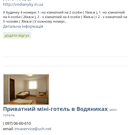
http://vodianyky.in.ua
У будинку 4 номери: 1 -но кімнатний на 2 особи ( 16кв.м ), 1 -но кімнатний
на 4 особи ( 26кв.м ), 2 - х кімнатний на 4 особи ( 30кв.м ) і 2 - х кімнатний на
5 чоловік ( 30кв.м ) У кожному номері...
Детальна інформація
додати відгук
Приватний міні-готель в Водяниках
, міні-
готель
( 097) 06-60-610
email:
invaservice@uch.net