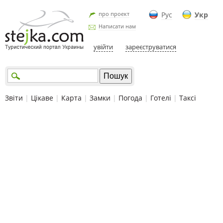
про проект
Рус
Укр
Написати нам
увійти
зареєструватися
Звіти
|
Цікаве
|
Карта
|
Замки
|
Погода
|
Готелі
|
Таксі