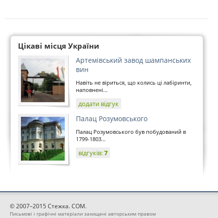
Цікаві місця України
Артемівський завод шампанських
вин
Навіть не віриться, що колись ці лабіринти,
наповнені...
додати відгук
Палац Розумовського
Палац Розумовського був побудований в
1799-1803...
відгуків:
7
© 2007–2015 Стежка. COM.
Письмові і графічні матеріали захищені авторським правом