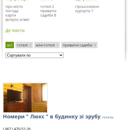
про місто
готелі 2
гірськолижні
погода
приватні
курорти 1
карти
садиби 8
вопрос-ответ
Де поїсти
всі
готелі
: 2
міні-готелі
: 1
приватні садиби
: 8
Номери " Люкс " в будинку зі зрубу
, готель
( 067 ) 470-52-26