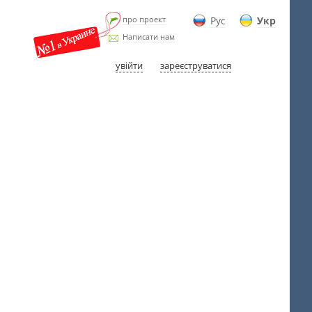
про проект
Рус
Укр
Написати нам
увійти
зареєструватися