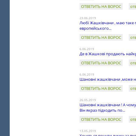
ОТВЕТИТЬ НА ВОРОС
от
23.06.2019
Любі Жашківчани , маю таке 
европейського...
ОТВЕТИТЬ НА ВОРОС
от
6.06.2019
Де в Жашкові продають найк
ОТВЕТИТЬ НА ВОРОС
от
6.06.2019
Шановні жашківчани ,може на
ОТВЕТИТЬ НА ВОРОС
от
26.05.2019
Шановні жашківчани ! А чому
Він якраз підходить по...
ОТВЕТИТЬ НА ВОРОС
от
13.05.2019
Хочеться почути думку за як