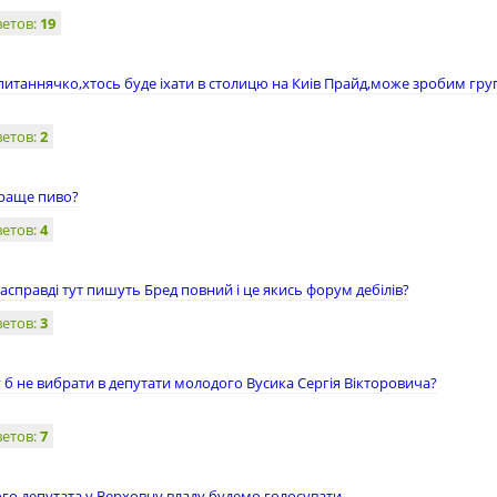
ветов:
19
питаннячко,хтось буде іхати в столицю на Киів Прайд,може зробим гру
ветов:
2
раще пиво?
ветов:
4
справді тут пишуть Бред повний і це якись форум дебілів?
ветов:
3
 б не вибрати в депутати молодого Вусика Сергія Вікторовича?
ветов:
7
ого депутата у Верховну владу будемо голосувати