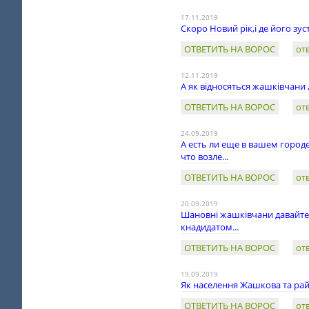
17.11.2019
Скоро Новий рік,і де його зус
ОТВЕТИТЬ НА ВОРОС
от
12.11.2019
А як відносяться жашківчани
ОТВЕТИТЬ НА ВОРОС
от
24.09.2019
А есть ли еще в вашем город
что возле...
ОТВЕТИТЬ НА ВОРОС
от
20.09.2019
Шановні жашківчани давайте 
кнадидатом...
ОТВЕТИТЬ НА ВОРОС
от
19.09.2019
Як населення Жашкова та ра
ОТВЕТИТЬ НА ВОРОС
от