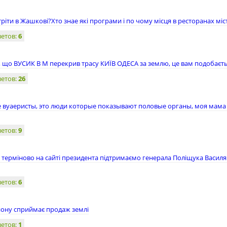
тріти в Жашкові?Хто знае які програми і по чому місця в ресторанах міс
ветов:
6
 , що ВУСИК В М перекрив трасу КИЇВ ОДЕСА за землю, це вам подобаєть
ветов:
26
е вуаеристы, это люди которые показывают половые органы, моя мама
ветов:
9
терміново на сайті президента підтримаємо генерала Поліщука Васил
ветов:
6
йону сприймає продаж землі
ветов:
1