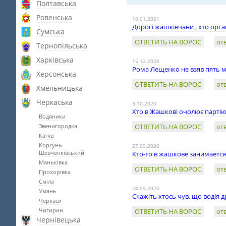
Полтавська
Ровенська
10.01.2021
Дорогі жашківчани , хто орга
Сумська
ОТВЕТИТЬ НА ВОРОС
от
Тернопільська
Харківська
15.12.2020
Рома Лещенко не взяв пять м
Херсонська
ОТВЕТИТЬ НА ВОРОС
от
Хмельницька
Черкаська
3.10.2020
Хто в Жашкові очолює партію
Водяники
Звенигородка
ОТВЕТИТЬ НА ВОРОС
от
Канів
Корсунь-
27.09.2020
Шевченківський
Кто-то в жашкове занимаетс
Маньківка
ОТВЕТИТЬ НА ВОРОС
от
Прохорівка
Сміла
24.09.2020
Умань
Скажіть хтось чув, що водія 
Черкаси
Чигирин
ОТВЕТИТЬ НА ВОРОС
от
Чернівецька