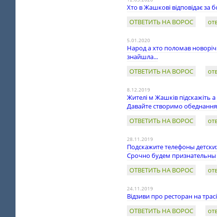
Хто в Жашкові відповідає за 
ОТВЕТИТЬ НА ВОРОС
от
5.01.2020
Народ а хто поломав новорічн
знайшла...
ОТВЕТИТЬ НА ВОРОС
от
8.12.2019
Жителі м Жашків підскажіть а 
Давайте створимо обеднання ч
ОТВЕТИТЬ НА ВОРОС
от
28.11.2019
Подскажите телефоны детски
Срочно будем признательны
ОТВЕТИТЬ НА ВОРОС
от
24.11.2019
Відзиви про ресторан на трас
ОТВЕТИТЬ НА ВОРОС
от