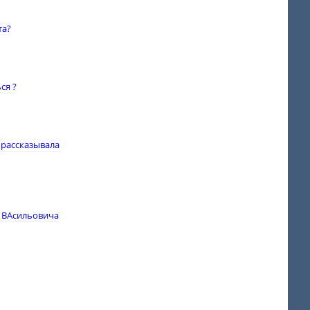
та?
ся ?
 рассказывала
я ВАсильовича