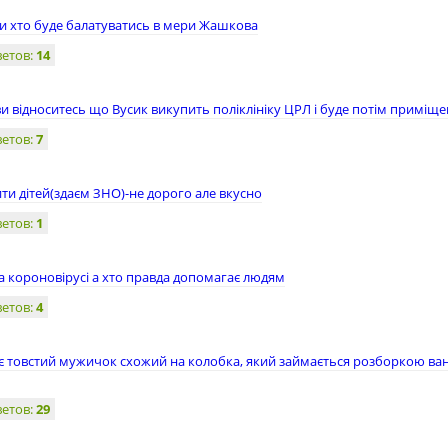
и хто буде балатуватись в мери Жашкова
ветов:
14
 відноситесь що Вусик викупить поліклініку ЦРЛ і буде потім приміщен
ветов:
7
и дітей(здаєм ЗНО)-не дорого але вкусно
ветов:
1
а короновірусі а хто правда допомагає людям
ветов:
4
 є товстий мужичок схожий на колобка, який займається розборкою в
ветов:
29