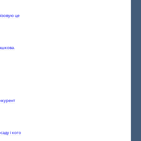
нізовую це
ашкова.
онкурент
саду і кого