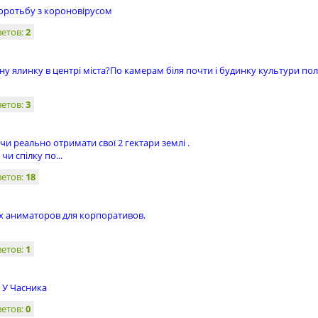
боротьбу з короновірусом
ветов:
2
у ялинку в центрі міста?По камерам біля почти і будинку культури пол
ветов:
3
чи реально отримати свої 2 гектари землі .
и спілку по...
ветов:
18
х аниматоров для корпоративов.
ветов:
1
і У Часника
ветов:
0