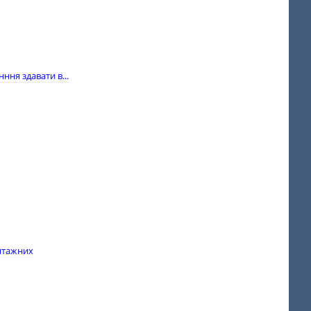
ння здавати в...
антажних