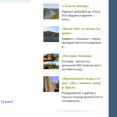
«Сплав по Дністру»
Нарешті добрався до блогу.
Літо видалося вдалим. І
хоча...
«Новий Світ - не тільки Ам
ерика!»
Завдяки « показухи » перед
приїздом високопосадовців
в...
«Пам'ятки Полтави»
Полтава - виключно
затишний 300-тисячну місто
на північному...
«Воронцовський палац в Ал
упці - одна з головних прикр
ас Криму»
Побудований з діабазу (
гірська порода вулканічного
походження,...
 12 млн?