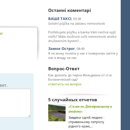
Останні коментарі
ВАШЕ ТАКСІ
, 03:38
Solidní půjčka na zástavu nemovitosti
Potřebujete půjčku a banka Vám nechce vyjít
ти
vstříc? Máte možnost ručit nemovitosti anebo
družstevním bytem?...
Замок Острог
, 08:49
Я не можу поняти у нас є поверхнях сміття у
нас я впаду на нас
Вопрос-Ответ
Как доехать до парка Фельдмана от ст.м
Ботанический сад?
ответить на вопрос
вет.
5 случайных отчетов
«Сплав по Дністровському к
аньйону»
Завдяки одній людині -
справжньому патріоту
рідного краю,...