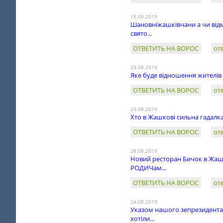
15.09.2019
Шановніжашківчани а чи відм
свято...
ОТВЕТИТЬ НА ВОРОС
от
29.08.2019
Яке буде відношення жителів
ОТВЕТИТЬ НА ВОРОС
от
29.08.2019
Хто в Жашкові сильна гадалка
ОТВЕТИТЬ НА ВОРОС
от
28.08.2019
Новий ресторан Бичок в Жашко
РОДИЧам...
ОТВЕТИТЬ НА ВОРОС
от
24.08.2019
Указом нашого зепрезидента з
хотіли...