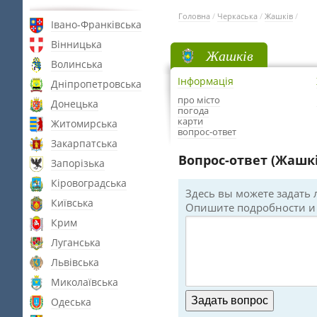
Головна
/
Черкаська
/
Жашків
/
Івано-Франківська
Вінницька
Жашків
Волинська
Інформація
Дніпропетровська
про місто
Донецька
погода
карти
Житомирська
вопрос-ответ
Закарпатська
Вопрос-ответ (Жашк
Запорізька
Кіровоградська
Здесь вы можете задать
Київська
Опишите подробности и 
Крим
Луганська
Львівська
Миколаївська
Одеська