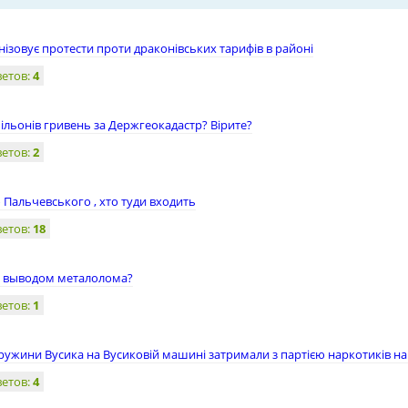
нізовує протести проти драконівських тарифів в районі
ветов:
4
ільонів гривень за Держгеокадастр? Вірите?
ветов:
2
 Пальчевського , хто туди входить
ветов:
18
я выводом металолома?
ветов:
1
дружини Вусика на Вусиковій машині затримали з партією наркотиків на
ветов:
4