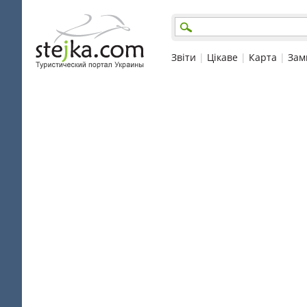
Звіти
|
Цікаве
|
Карта
|
Зам