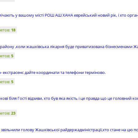
ічають у вашому місті РОШ АШ ХАНА еврейський новий рік, і хто орга
ветов:
18
 району ,коли жашківська лікарня буде приватизована бізнесменами Ж
ветов:
5
- екстрасенс дайте координати та телефони терміново.
ветов:
5
ві біля Гості відзиви, хто був яка якість і це правда що це головний к
ветов:
23
вільнили голову Жашківської райдержадміністрації,хто стане на цю по